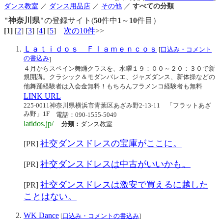
ダンス教室
／
ダンス用品店
／
その他
／
すべての分類
"神奈川県"
の登録サイト(
50
件中
1
～
10
件目）
[1]
[
2
] [
3
] [
4
] [
5
]
次の10件
>>
Ｌａｔｉｄｏｓ Ｆｌａｍｅｎｃｏｓ
[
口込み・コメント
の書込み
]
４月からスペイン舞踊クラスを、水曜１９：００～２０：３０で新
規開講。クラシック＆モダンバレエ、ジャズダンス、新体操などの
他舞踊経験者は入会金無料！もちろんフラメンコ経験者も無料
LINK URL
225-0011神奈川県横浜市青葉区あざみ野2-13-11 「フラットあざ
み野」1F
電話：090-1555-5049
latidos.jp/
分類：
ダンス教室
社交ダンスドレスの宝庫がここに。
[PR]
社交ダンスドレスは中古がいいかも。
[PR]
社交ダンスドレスは激安で買えるに越した
[PR]
ことはない。
WK Dance
[
口込み・コメントの書込み
]