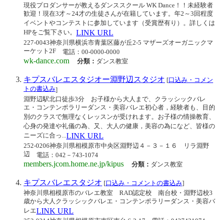
現役プロダンサーが教えるダンススクール WK Dance！！未経験者
歓迎！現在3才～24才の生徒さんが在籍しています。年2～3回程度
イベントやコンテストに参加しています（受賞歴有り）。詳しくは
HPをご覧下さい。
LINK URL
227-0043神奈川県横浜市青葉区藤が丘2-5 マザーズオーガニックマ
ーケット2F
電話：00-0000-0000
wk-dance.com
分類：
ダンス教室
キプスバレエスタジオー淵野辺スタジオ
[
口込み・コメン
トの書込み
]
淵野辺駅北口徒歩3分 お子様から大人まで、クラッシックバレ
エ・コンテンポラリーダンス・美容バレエ初心者，経験者も、目的
別のクラスで無理なくレッスンが受けれます。お子様の情操教育、
心身の発達や礼儀の為、又、大人の健康，美容の為になど、皆様の
ニーズに合っ...
LINK URL
252-0206神奈川県相模原市中央区淵野辺４－３－１６ リラ淵野
辺
電話：042－743-1074
members.jcom.home.ne.jp/kipus
分類：
ダンス教室
キプスバレエスタジオ
[
口込み・コメントの書込み
]
神奈川県相模原市のバレエ教室 RAD認定校 南台校・淵野辺校3
歳から大人クラッシックバレエ・コンテンポラリーダンス・美容バ
レエ
LINK URL