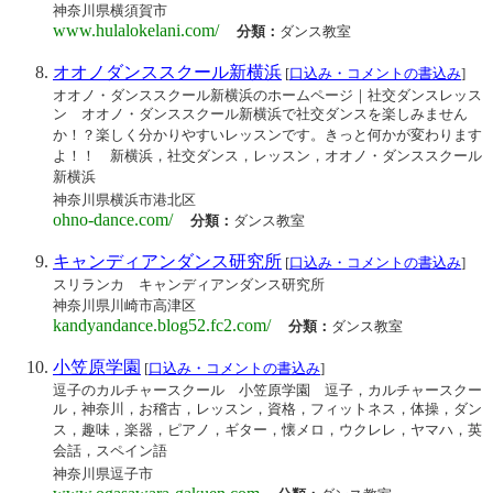
神奈川県横須賀市
www.hulalokelani.com/
分類：
ダンス教室
オオノダンススクール新横浜
[
口込み・コメントの書込み
]
オオノ・ダンススクール新横浜のホームページ｜社交ダンスレッス
ン オオノ・ダンススクール新横浜で社交ダンスを楽しみません
か！？楽しく分かりやすいレッスンです。きっと何かが変わります
よ！！ 新横浜，社交ダンス，レッスン，オオノ・ダンススクール
新横浜
神奈川県横浜市港北区
ohno-dance.com/
分類：
ダンス教室
キャンディアンダンス研究所
[
口込み・コメントの書込み
]
スリランカ キャンディアンダンス研究所
神奈川県川崎市高津区
kandyandance.blog52.fc2.com/
分類：
ダンス教室
小笠原学園
[
口込み・コメントの書込み
]
逗子のカルチャースクール 小笠原学園 逗子，カルチャースクー
ル，神奈川，お稽古，レッスン，資格，フィットネス，体操，ダン
ス，趣味，楽器，ピアノ，ギター，懐メロ，ウクレレ，ヤマハ，英
会話，スペイン語
神奈川県逗子市