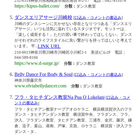
252-0314神奈川県相模原市南区南台 6-2-17
電話：0427431074
https://kipus-ballet.com/
分類：
ダンス教室
ダンスエリアサージ川崎校
[
口込み・コメントの書込み
]
川崎のダンスシーンに欠かせない存在となりつつある「ダンスエリ
アサージ」いつも活気に溢れているスタジオです。モットーは、
「楽しく成長する！」ただの習い事で終わってほしくない、ダンス
がそれぞれのライフスタイルに良い繋がりを持ってほしいと考えて
います。 平...
LINK URL
210-0015神奈川県川崎市川崎区小川町2-1 美須ビル2F
電話：
044-589-8166
https://www.d-surge.jp/
分類：
ダンス教室
Belly Dance For Body & Soul
[
口込み・コメントの書込み
]
神奈川県藤沢市
www.elviabellydancer.com
分類：
ダンス教室
フラ・タヒチダンス教室Na Pua O Lokelani
[
口込み・コメ
ントの書込み
]
フラ・タヒチアン教室ナープアオロケラニ 横浜横須賀汐入のフラ
ダンス・タヒチアンダンス教室 横須賀中央、フラダンス、フラ、
汐入、フラダンス教室、タヒチアン教室、三浦市、金沢、藤沢、鎌
倉、逗子、葉山、港南、戸塚、京急、ロケラニ 横須賀・汐入フラ
ダンス・タ...