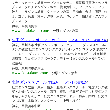
フラ・タヒチアン教室ナープアオロケラニ 横浜横須賀汐入のフラ
ダンス・タヒチアンダンス教室 横須賀中央、フラダンス、フラ、
汐入、フラダンス教室、タヒチアン教室、三浦市、金沢、藤沢、鎌
倉、逗子、葉山、港南、戸塚、京急、ロケラニ 横須賀・汐入フラ
ダンス・タ...
神奈川県横須賀市
www.hulalokelani.com/
分類：
ダンス教室
生田ダンススポーツアカデミー
[
口込み・コメントの書込み
]
神奈川県川崎市 生田ダンススポーツアカデミー【ダンススクール/
ダンス教室/社交ダンス/ダンススタジオ/レッスン/ステップ/競技/ソ
ーシャル/モダン/ラテン/ストリート/サルサ/東京至近】 神奈川県
川崎市：生田ダンススポーツアカデミー【ダンススクール/ダンス
教室/社...
神奈川県川崎市多摩区
www.ikuta-dance.com/
分類：
ダンス教室
北條ダンススクール
[
口込み・コメントの書込み
]
社交ダンス教室 東京 横浜 北條ダンススクール 社交ダンス教
室・北條ダンススクール 東京 横浜 当教室で一緒に社交ダンス
を楽しみませんか？ 社交ダンス教室，東京，横浜，関内 社交ダ
ンス教室 北條ダンススクール 【上野・横浜】
神奈川県横浜市中区