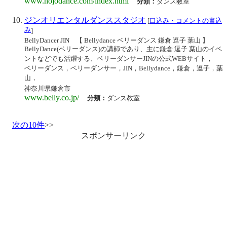
www.hojodance.com/index.html
分類：
ダンス教室
ジンオリエンタルダンススタジオ
[
口込み・コメントの書込
み
]
BellyDancer JIN 【 Bellydance ベリーダンス 鎌倉 逗子 葉山 】
BellyDance(ベリーダンス)の講師であり、主に鎌倉 逗子 葉山のイベ
ントなどでも活躍する、ベリーダンサーJINの公式WEBサイト，
ベリーダンス，ベリーダンサー，JIN，Bellydance，鎌倉，逗子，葉
山，
神奈川県鎌倉市
www.belly.co.jp/
分類：
ダンス教室
次の10件
>>
スポンサーリンク