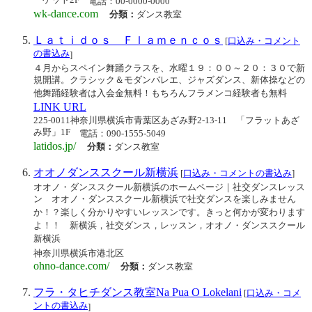
ーケット2F
電話：00-0000-0000
wk-dance.com
分類：
ダンス教室
Ｌａｔｉｄｏｓ Ｆｌａｍｅｎｃｏｓ
[
口込み・コメント
の書込み
]
４月からスペイン舞踊クラスを、水曜１９：００～２０：３０で新
規開講。クラシック＆モダンバレエ、ジャズダンス、新体操などの
他舞踊経験者は入会金無料！もちろんフラメンコ経験者も無料
LINK URL
225-0011神奈川県横浜市青葉区あざみ野2-13-11 「フラットあざ
み野」1F
電話：090-1555-5049
latidos.jp/
分類：
ダンス教室
オオノダンススクール新横浜
[
口込み・コメントの書込み
]
オオノ・ダンススクール新横浜のホームページ｜社交ダンスレッス
ン オオノ・ダンススクール新横浜で社交ダンスを楽しみません
か！？楽しく分かりやすいレッスンです。きっと何かが変わります
よ！！ 新横浜，社交ダンス，レッスン，オオノ・ダンススクール
新横浜
神奈川県横浜市港北区
ohno-dance.com/
分類：
ダンス教室
フラ・タヒチダンス教室Na Pua O Lokelani
[
口込み・コメ
ントの書込み
]