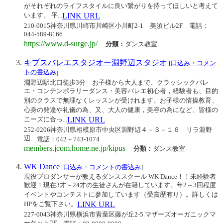
がそれぞれのライフスタイルに良い繋がりを持ってほしいと考えて
います。 平...
LINK URL
210-0015神奈川県川崎市川崎区小川町2-1 美須ビル2F
電話：
044-589-8166
https://www.d-surge.jp/
分類：
ダンス教室
キプスバレエスタジオー淵野辺スタジオ
[
口込み・コメン
トの書込み
]
淵野辺駅北口徒歩3分 お子様から大人まで、クラッシックバレ
エ・コンテンポラリーダンス・美容バレエ初心者，経験者も、目的
別のクラスで無理なくレッスンが受けれます。お子様の情操教育、
心身の発達や礼儀の為、又、大人の健康，美容の為になど、皆様の
ニーズに合っ...
LINK URL
252-0206神奈川県相模原市中央区淵野辺４－３－１６ リラ淵野
辺
電話：042－743-1074
members.jcom.home.ne.jp/kipus
分類：
ダンス教室
WK Dance
[
口込み・コメントの書込み
]
現役プロダンサーが教えるダンススクール WK Dance！！未経験者
歓迎！現在3才～24才の生徒さんが在籍しています。年2～3回程度
イベントやコンテストに参加しています（受賞歴有り）。詳しくは
HPをご覧下さい。
LINK URL
227-0043神奈川県横浜市青葉区藤が丘2-5 マザーズオーガニックマ