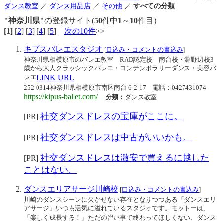
ダンス教室
／
ダンス用品店
／
その他
／
すべての分類
"神奈川県"
の登録サイト(
50
件中
1
～
10
件目）
[1]
[
2
] [
3
] [
4
] [
5
]
次の10件
>>
キプスバレエスタジオ
[
口込み・コメントの書込み
]
神奈川県相模原市のバレエ教室 RAD認定校 南台校・淵野辺校3
歳から大人クラッシックバレエ・コンテンポラリーダンス・美容バ
レエ
LINK URL
252-0314神奈川県相模原市南区南台 6-2-17
電話：0427431074
https://kipus-ballet.com/
分類：
ダンス教室
社交ダンスドレスの宝庫がここに。
[PR]
社交ダンスドレスは中古がいいかも。
[PR]
社交ダンスドレスは激安で買えるに越した
[PR]
ことはない。
ダンスエリアサージ川崎校
[
口込み・コメントの書込み
]
川崎のダンスシーンに欠かせない存在となりつつある「ダンスエリ
アサージ」いつも活気に溢れているスタジオです。モットーは、
「楽しく成長する！」ただの習い事で終わってほしくない、ダンス