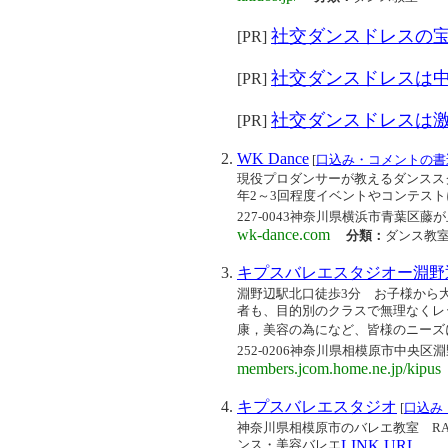
社交ダンスドレスの
[PR]
社交ダンスドレスは
[PR]
社交ダンスドレスは
[PR]
WK Dance
[
口込み・コメントの書
現役プロダンサーが教えるダンススク
年2～3回程度イベントやコンテス
227-0043神奈川県横浜市青葉区藤
wk-dance.com
分類：
ダンス教
キプスバレエスタジオー淵野
淵野辺駅北口徒歩3分 お子様から
者も、目的別のクラスで無理なくレ
康，美容の為になど、皆様のニーズに合
252-0206神奈川県相模原市中央
members.jcom.home.ne.jp/kipus
キプスバレエスタジオ
[
口込み
神奈川県相模原市のバレエ教室 R
ンス・美容バレエ
LINK URL