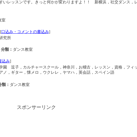
すいレッスンです。きっと何かが変わりますよ！！ 新横浜，社交ダンス，
教室
[
口込み・コメントの書込み
]
研究所
分類：
ダンス教室
書込み
]
学園 逗子，カルチャースクール，神奈川，お稽古，レッスン，資格，フィ
アノ，ギター，懐メロ，ウクレレ，ヤマハ，英会話，スペイン語
分類：
ダンス教室
スポンサーリンク