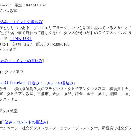
-2-17
電話：0427431074
ダンス教室
口込み・コメントの書込み
]
在となりつつある「ダンスエリアサージ」いつも活気に溢れているスタジオ
ただの習い事で終わってほしくない、ダンスがそれぞれのライフスタイルに
平...
LINK URL
町2-1 美須ビル2F
電話：044-589-8166
ダンス教室
口込み・コメントの書込み
]
類：
ダンス教室
 Lokelani
[
口込み・コメントの書込み
]
ケラニ 横浜横須賀汐入のフラダンス・タヒチアンダンス教室 横須賀中央
室、タヒチアン教室、三浦市、金沢、藤沢、鎌倉、逗子、葉山、港南、戸塚
・タ...
ダンス教室
[
口込み・コメントの書込み
]
ームページ｜社交ダンスレッスン オオノ・ダンススクール新横浜で社交ダ