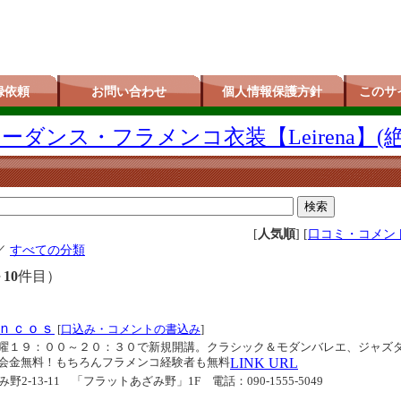
録依頼
お問い合わせ
個人情報保護方針
このサ
ダンス・フラメンコ衣装【Leirena】(
[
人気順
] [
口コミ・コメン
／
すべての分類
～
10
件目）
ｎｃｏｓ
[
口込み・コメントの書込み
]
曜１９：００～２０：３０で新規開講。クラシック＆モダンバレエ、ジャズ
会金無料！もちろんフラメンコ経験者も無料
LINK URL
み野2-13-11 「フラットあざみ野」1F
電話：090-1555-5049