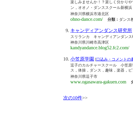
楽しみませんか！？楽しく分かりや
ン，オオノ・ダンススクール新横浜
神奈川県横浜市港北区
ohno-dance.com/
分類：
ダンス
キャンディアンダンス研究所
スリランカ キャンディアンダンス
神奈川県川崎市高津区
kandyandance.blog52.fc2.com/
小笠原学園
[
口込み・コメントの
逗子のカルチャースクール 小笠原
ス，体操，ダンス，趣味，楽器，ピ
神奈川県逗子市
www.ogasawara-gakuen.com
次の10件
>>