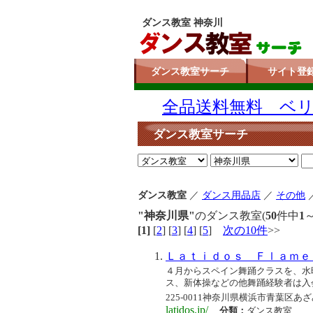
ダンス教室 神奈川
ダンス教室サーチ
サイト登
全品送料無料 ベリー
ダンス教室サーチ
ダンス教室
／
ダンス用品店
／
その他
"神奈川県"
のダンス教室(
50
件中
1
[1]
[
2
] [
3
] [
4
] [
5
]
次の10件
>>
Ｌａｔｉｄｏｓ Ｆｌａｍｅ
４月からスペイン舞踊クラスを、水
ス、新体操などの他舞踊経験者は入
225-0011神奈川県横浜市青葉区あざ
latidos.jp/
分類：
ダンス教室