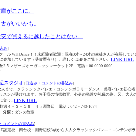
宝庫がここに。
中古がいいかも。
激安で買えるに越したことはない。
込み
]
ール WK Dance！！未経験者歓迎！現在3才～24才の生徒さんが在籍してい
トに参加しています（受賞歴有り）。詳しくはHPをご覧下さい。
LINK URL
が丘2-5 マザーズオーガニックマーケット2F
電話：00-0000-0000
室
辺スタジオ
[
口込み・コメントの書込み
]
大人まで、クラッシックバレエ・コンテンポラリーダンス・美容バレエ初心者
ッスンが受けれます。お子様の情操教育、心身の発達や礼儀の為、又、大人
っ...
LINK URL
区淵野辺４－３－１６ リラ淵野辺
電話：042－743-1074
分類：
ダンス教室
・コメントの書込み
]
AD認定校 南台校・淵野辺校3歳から大人クラッシックバレエ・コンテンポラ