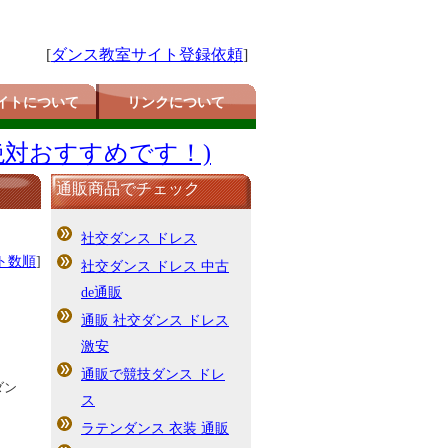
[
ダンス教室サイト登録依頼
]
イトについて
リンクについて
絶対おすすめです！)
通販商品でチェック
社交ダンス ドレス
ト数順
]
社交ダンス ドレス 中古
de通販
通販 社交ダンス ドレス
激安
通販で競技ダンス ドレ
ダン
ス
ラテンダンス 衣装 通販