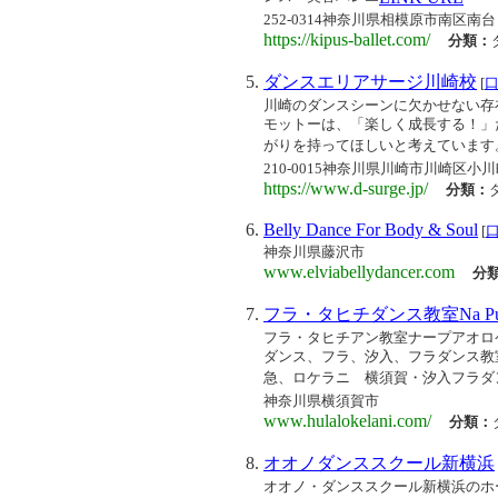
252-0314神奈川県相模原市南区南台 6
https://kipus-ballet.com/
分類：
ダンスエリアサージ川崎校
[
川崎のダンスシーンに欠かせない存
モットーは、「楽しく成長する！」
がりを持ってほしいと考えています。 
210-0015神奈川県川崎市川崎区小川
https://www.d-surge.jp/
分類：
Belly Dance For Body & Soul
[
神奈川県藤沢市
www.elviabellydancer.com
分
フラ・タヒチダンス教室Na Pua O
フラ・タヒチアン教室ナープアオロ
ダンス、フラ、汐入、フラダンス教
急、ロケラニ 横須賀・汐入フラダンス
神奈川県横須賀市
www.hulalokelani.com/
分類：
オオノダンススクール新横浜
オオノ・ダンススクール新横浜のホ