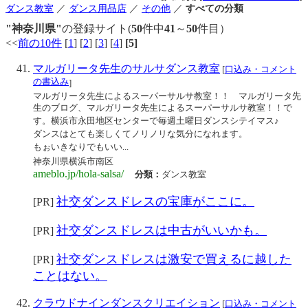
ダンス教室
／
ダンス用品店
／
その他
／
すべての分類
"神奈川県"
の登録サイト(
50
件中
41
～
50
件目）
<<
前の10件
[
1
] [
2
] [
3
] [
4
]
[5]
マルガリータ先生のサルサダンス教室
[
口込み・コメント
の書込み
]
マルガリータ先生によるスーパーサルサ教室！！ マルガリータ先
生のブログ、マルガリータ先生によるスーパーサルサ教室！！で
す。横浜市永田地区センターで毎週土曜日ダンスシテイマス♪
ダンスはとても楽しくてノリノリな気分になれます。
もぉいきなりでもいい...
神奈川県横浜市南区
ameblo.jp/hola-salsa/
分類：
ダンス教室
社交ダンスドレスの宝庫がここに。
[PR]
社交ダンスドレスは中古がいいかも。
[PR]
社交ダンスドレスは激安で買えるに越した
[PR]
ことはない。
クラウドナインダンスクリエイション
[
口込み・コメント