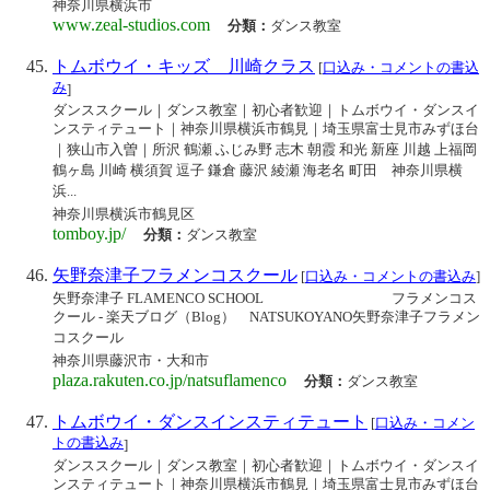
神奈川県横浜市
www.zeal-studios.com
分類：
ダンス教室
トムボウイ・キッズ 川崎クラス
[
口込み・コメントの書込
み
]
ダンススクール｜ダンス教室｜初心者歓迎｜トムボウイ・ダンスイ
ンスティテュート｜神奈川県横浜市鶴見｜埼玉県富士見市みずほ台
｜狭山市入曽｜所沢 鶴瀬 ふじみ野 志木 朝霞 和光 新座 川越 上福岡
鶴ヶ島 川崎 横須賀 逗子 鎌倉 藤沢 綾瀬 海老名 町田 神奈川県横
浜...
神奈川県横浜市鶴見区
tomboy.jp/
分類：
ダンス教室
矢野奈津子フラメンコスクール
[
口込み・コメントの書込み
]
矢野奈津子 FLAMENCO SCHOOL フラメンコス
クール - 楽天ブログ（Blog） NATSUKOYANO矢野奈津子フラメン
コスクール
神奈川県藤沢市・大和市
plaza.rakuten.co.jp/natsuflamenco
分類：
ダンス教室
トムボウイ・ダンスインスティテュート
[
口込み・コメン
トの書込み
]
ダンススクール｜ダンス教室｜初心者歓迎｜トムボウイ・ダンスイ
ンスティテュート｜神奈川県横浜市鶴見｜埼玉県富士見市みずほ台