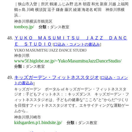
｜狭山市入曽｜所沢 鶴瀬 ふじみ野 志木 朝霞 和光 新座 川越 上福岡
鶴ヶ島 川崎 横須賀 逗子 鎌倉 藤沢 綾瀬 海老名 町田 神奈川県横
浜...
神奈川県横浜市鶴見区
tomboy.jp/
分類：
ダンス教室
ＹＵＫＯ ＭＡＳＵＭＩＴＳＵ ＪＡＺＺ ＤＡＮＣ
Ｅ ＳＴＵＤＩＯ
[
口込み・コメントの書込み
]
YUKO MASUMITSU JAZZ DANCE STUDIO
神奈川県
www5f.biglobe.ne.jp/~YukoMasumitsuJazzDanceStudio/
分類：
ダンス教室
キッズガーデン・フィットネススタジオ
[
口込み・コメン
トの書込み
]
キッズガーデン ポータル of キッズガーデン・フィットネススタ
ジオ：子どもフィットネス：：キッズダンス キッズガーデン・フ
ィットネススタジオは、子どもの健康な”こころ”と”からだ”づくり
を目指すフィットネススタジオです。エキサイティングな運動ゲー
ムから...
神奈川県川崎市
kidsgarden.p1.bindsite.jp/
分類：
ダンス教室