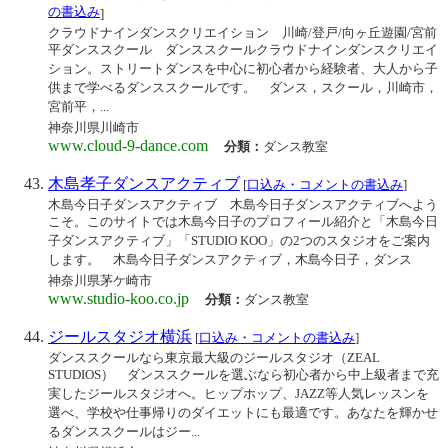
の書込み
]
クラウドナインダンスクリエイション 川崎/登戸/向ヶ丘遊園/宮前
平ダンススクール ダンススクールクラウドナインダンスクリエイ
ション。ストリートダンスを中心に初心者から経験者、大人から子
供まで学べるダンススクールです。 ダンス，スクール，川崎市，
宮前平，...
神奈川県川崎市
www.cloud-9-dance.com
分類：
ダンス教室
木島孝子ダンスアクティブ
[
口込み・コメントの書込み
]
木島今日子ダンスアクティブ 木島今日子ダンスアクティブへよう
こそ。このサイトでは木島今日子のプロフィール紹介と「木島今日
子ダンスアクティブ」「STUDIO KOO」の2つのスタジオをご案内
します。 木島今日子ダンスアクティブ，木島今日子，ダンス
神奈川県茅ケ崎市
www.studio-koo.co.jp
分類：
ダンス教室
ジールスタジオ横浜
[
口込み・コメントの書込み
]
ダンススクールなら東京最大級のジールスタジオ（ZEAL
STUDIOS） ダンススクールを選ぶなら初心者から中上級者まで充
実したジールスタジオへ。ヒップホップ、JAZZ等人気レッスンを
選べ、学校や仕事帰りのダイエットにも最適です。あなたを輝かせ
るダンススクールはジー...