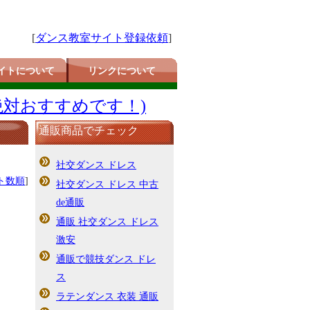
[
ダンス教室サイト登録依頼
]
イトについて
リンクについて
絶対おすすめです！)
通販商品でチェック
社交ダンス ドレス
ト数順
]
社交ダンス ドレス 中古
de通販
通販 社交ダンス ドレス
激安
通販で競技ダンス ドレ
ス
ラテンダンス 衣装 通販