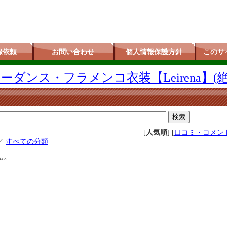
録依頼
お問い合わせ
個人情報保護方針
このサ
ダンス・フラメンコ衣装【Leirena】(
[
人気順
] [
口コミ・コメン
／
すべての分類
ん。