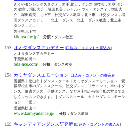
きくやダンシングスタジオ，岩手 北上，ダンス 競技会，社交 ダン
ス 教室，増田大介，塚田真美，シャル・ウィ・ダンス？，増田大
介 塚田真美，北上市 社交ダンス教室，北上市 社交ダンス，増
田ダンスアカデミー，北上 ダンス，北上 ダンス教室，北上市
ダンス，北...
岩手県北上市
kikuya.ftw.jp/
分類：
ダンス教室
オオタダンスアカデミー
[
口込み・コメントの書込み
]
オオタダンスアカデミー
千葉県船橋市
oda-nce.com/
分類：
ダンス教室
カミヤダンスエモーション
[
口込み・コメントの書込み
]
愛媛県｜松山市｜ダンススクール｜カミヤダンスエモーション 愛
媛県松山市のダンススクール。社交ダンス、フラメンコ、車いすダ
ンス、健康ダンス、子供ダンス、などお子様から御年配の方まで楽
しくレッスンできます。｜ダンススクール｜カミヤダンスエモーシ
ョン｜ 愛...
愛媛県松山市
www.kamiyadance.jp/
分類：
ダンス教室
キャンディアンダンス研究所
[
口込み・コメントの書込み
]