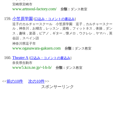
宮崎県宮崎市
www.artnsoul-factory.com/
分類：
ダンス教室
小笠原学園
[
口込み・コメントの書込み
]
逗子のカルチャースクール 小笠原学園 逗子，カルチャースクー
ル，神奈川，お稽古，レッスン，資格，フィットネス，体操，ダン
ス，趣味，楽器，ピアノ，ギター，懐メロ，ウクレレ，ヤマハ，英
会話，スペイン語
神奈川県逗子市
www.ogasawara-gakuen.com
分類：
ダンス教室
Theater A
[
口込み・コメントの書込み
]
奈良県生駒市
www5.kcn.ne.jp/~l-b-b/
分類：
ダンス教室
<<
前の10件
次の10件
>>
スポンサーリンク