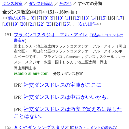
ダンス教室
／
ダンス用品店
／
その他
／
すべての分類
全ダンス教室
(
441
件中
151
～
160
件目）
<<
前の10件
...[
6
] [
7
] [
8
] [
9
] [
10
] [
11
] [
12
] [
13
] [
14
] [
15
]
[16]
[
17
]
[
18
] [
19
] [
20
] [
21
] [
22
] [
23
] [
24
] [
25
]...
次の10件
>>
フラメンコスタジオ アル・アイレ
[
口込み・コメントの
書込み
]
国末しをん・池上源太朗フラメンコスタジオ アル・アイレ（岡山
市北区） 岡山市北区のフラメンコスタジオ アル・アイレのホー
ムページです。 フラメンコ，flamenco，ダンス，スクール，レッ
スン，スタジオ，教室，国末しをん，池上源太朗，岡山
岡山県岡山市
estudio-al-aire.com
分類：
ダンス教室
社交ダンスドレスの宝庫がここに。
[PR]
社交ダンスドレスは中古がいいかも。
[PR]
社交ダンスドレスは激安で買えるに越した
[PR]
ことはない。
きくやダンシングスタジオ
[
口込み・コメントの書込み
]