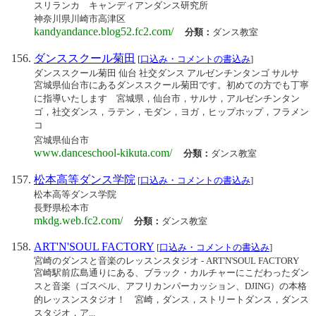
スリランカ キャンディアンダンス研究所
神奈川県川崎市高津区
kandyandance.blog52.fc2.com/
分類：
ダンス教室
ダンススクール菊田
[
口込み・コメントの書込み
]
ダンススクール菊田 仙台 社交ダンス アルゼンチンタンゴ サルサ
宮城県仙台市にあるダンススクール菊田です。初めての方でも丁寧
に指導いたします 宮城県，仙台市，サルサ，アルゼンチンタン
ゴ，社交ダンス，ラテン，モダン，ヨガ，ヒップホップ，フラメン
コ
宮城県仙台市
www.danceschool-kikuta.com/
分類：
ダンス教室
松本高等ダンス学院
[
口込み・コメントの書込み
]
松本高等ダンス学院
長野県松本市
mkdg.web.fc2.com/
分類：
ダンス教室
ART'N'SOUL FACTORY
[
口込み・コメントの書込み
]
宮崎のダンスと音楽のレッスンスタジオ - ART'N'SOUL FACTORY
宮崎駅前広島通りにある、ブラック・カルチャーにこだわったダン
スと音楽（ゴスペル、アフリカンパーカッション、DJING）の本格
的レッスンスタジオ！ 宮崎，ダンス，ストリートダンス，ダンス
スタジオ，ア...