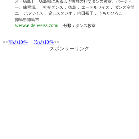
オ・徳島】 徳島県にある広さ抜群の社交ダンス教室、パーティ
ー、練習場。 社交ダンス， 徳島， エーデルワイス， ダンス空間
エーデルワイス， 貸しスタジオ， 内田裕子， うちだひろこ
徳島県徳島市
www.e-delweiss.com/
分類：
ダンス教室
<<
前の10件
次の10件
>>
スポンサーリンク