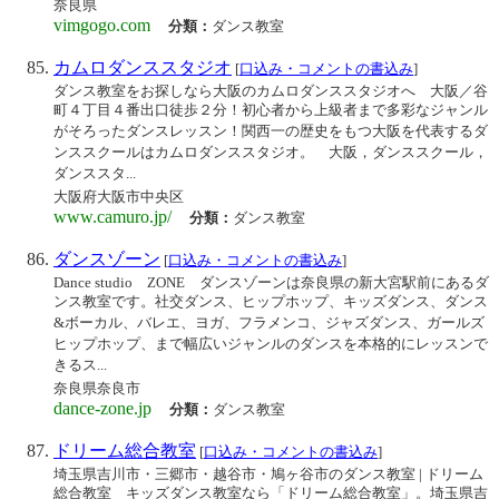
奈良県
vimgogo.com
分類：
ダンス教室
カムロダンススタジオ
[
口込み・コメントの書込み
]
ダンス教室をお探しなら大阪のカムロダンススタジオへ 大阪／谷
町４丁目４番出口徒歩２分！初心者から上級者まで多彩なジャンル
がそろったダンスレッスン！関西一の歴史をもつ大阪を代表するダ
ンススクールはカムロダンススタジオ。 大阪，ダンススクール，
ダンススタ...
大阪府大阪市中央区
www.camuro.jp/
分類：
ダンス教室
ダンスゾーン
[
口込み・コメントの書込み
]
Dance studio ZONE ダンスゾーンは奈良県の新大宮駅前にあるダ
ンス教室です。社交ダンス、ヒップホップ、キッズダンス、ダンス
&ボーカル、バレエ、ヨガ、フラメンコ、ジャズダンス、ガールズ
ヒップホップ、まで幅広いジャンルのダンスを本格的にレッスンで
きるス...
奈良県奈良市
dance-zone.jp
分類：
ダンス教室
ドリーム総合教室
[
口込み・コメントの書込み
]
埼玉県吉川市・三郷市・越谷市・鳩ヶ谷市のダンス教室 | ドリーム
総合教室 キッズダンス教室なら「ドリーム総合教室」。埼玉県吉