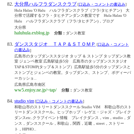
大分県ハルフラダンスクラブ
[
口込み・コメントの書込み
]
Hula Halau 'O Halu ハルフラダンスクラブ（フラ/タヒチアン) 大
分県で活躍するフラ・タヒチアンダンス教室です Hula Halau 'O
Halu ハルフラダンスクラブ（フラ/タヒチアン)，ブログ
大分県
haluhula.exblog.jp
分類：
ダンス教室
ダンススタジオ ＴＡＰ＆ＳＴＯＭＰ
[
口込み・コメント
の書込み
]
広島市のタップダンススタジオ タップ ＆ ストンプ タップダンス教
室 ジェンベ教室 広島駅徒歩5分 広島市のタップダンススタジオ
TAP＆STOMP(タップ＆ストンプ）広島駅徒歩5分のタップダンスと
ストンプとジェンベの教室。タップダンス、ストンプ、ボディーパ
ーカッショ...
広島県広島市南区
ww5.enjoy.ne.jp/~tap/
分類：
ダンス教室
studio vim
[
口込み・コメントの書込み
]
和歌山市のストリートダンススクール Studio VIM 和歌山市のスト
リートダンススクール。ヒップホップ・レゲエ・ジャズ・ブレイク
ダンスetc..クラブイベント情報 ブレイクダンス，vim，studio，ダ
ンス，ダンススクール，和歌山，関西，近畿，street，ストリー
ト，HIPHO...