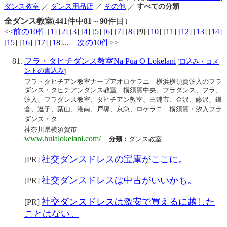
ダンス教室
／
ダンス用品店
／
その他
／
すべての分類
全ダンス教室
(
441
件中
81
～
90
件目）
<<
前の10件
[
1
] [
2
] [
3
] [
4
] [
5
] [
6
] [
7
] [
8
]
[9]
[
10
] [
11
] [
12
] [
13
] [
14
]
[
15
] [
16
] [
17
] [
18
]...
次の10件
>>
フラ・タヒチダンス教室Na Pua O Lokelani
[
口込み・コメ
ントの書込み
]
フラ・タヒチアン教室ナープアオロケラニ 横浜横須賀汐入のフラ
ダンス・タヒチアンダンス教室 横須賀中央、フラダンス、フラ、
汐入、フラダンス教室、タヒチアン教室、三浦市、金沢、藤沢、鎌
倉、逗子、葉山、港南、戸塚、京急、ロケラニ 横須賀・汐入フラ
ダンス・タ...
神奈川県横須賀市
www.hulalokelani.com/
分類：
ダンス教室
社交ダンスドレスの宝庫がここに。
[PR]
社交ダンスドレスは中古がいいかも。
[PR]
社交ダンスドレスは激安で買えるに越した
[PR]
ことはない。