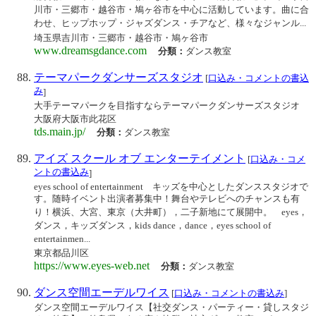
川市・三郷市・越谷市・鳩ヶ谷市を中心に活動しています。曲に合
わせ、ヒップホップ・ジャズダンス・チアなど、様々なジャンル...
埼玉県吉川市・三郷市・越谷市・鳩ヶ谷市
www.dreamsgdance.com
分類：
ダンス教室
テーマパークダンサーズスタジオ
[
口込み・コメントの書込
み
]
大手テーマパークを目指すならテーマパークダンサーズスタジオ
大阪府大阪市此花区
tds.main.jp/
分類：
ダンス教室
アイズ スクール オブ エンターテイメント
[
口込み・コメ
ントの書込み
]
eyes school of entertainment キッズを中心としたダンススタジオで
す。随時イベント出演者募集中！舞台やテレビへのチャンスも有
り！横浜、大宮、東京（大井町），二子新地にて展開中。 eyes，
ダンス，キッズダンス，kids dance，dance，eyes school of
entertainmen...
東京都品川区
https://www.eyes-web.net
分類：
ダンス教室
ダンス空間エーデルワイス
[
口込み・コメントの書込み
]
ダンス空間エーデルワイス【社交ダンス・パーティー・貸しスタジ