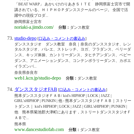
「BEAT WARP」 あかいけのりあきＳＩＴＥ 静岡県富士宮市で開
講されている、ＨＩＰＨＯＰダンススクールのページ。 全国で活
躍中の現役プロダ...
静岡県富士宮市
noriaki-a.jimdo.com/
分類：
ダンス教室
studio-depo
[
口込み・コメントの書込み
]
ダンススタジオ ダンス教室 奈良｜奈良のダンススタジオ、レン
タルスタジオ、バレエ、ストレッチ、ヨガ、フラダンス、ベリーダ
ンス、キッズ体操、カントリーダンス、タヒチアンダンス、ベビー
ダンス、アニメーションダンス、コンテンポラリーダンス、カポエ
イラズンバ...
奈良県奈良市
web1.kcn.jp/studio-depo
分類：
ダンス教室
ダンススタジオFAB
[
口込み・コメントの書込み
]
熊本ダンススタジオＦＡＢ/ kid's HIPHOP | LOCK | JAZZ |
GIRL'sHIPHOP | PUNKIN | 他 - 熊本ダンススタジオＦＡＢ｜ストリー
トダンス｜ kid's HIPHOP | LOCK | JAZZ | GIRL'sHIPHOP | PUNKIN |
他 熊本県菊池郡大津町にあります，ストリートダンススタジオＦ
ＡＢで...
熊本県
www.dancestudiofab.com
分類：
ダンス教室