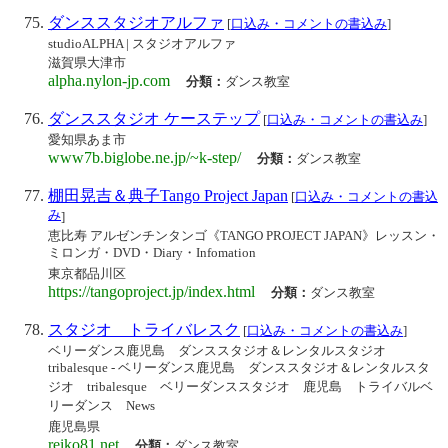
ダンススタジオアルファ
[
口込み・コメントの書込み
]
studioALPHA | スタジオアルファ
滋賀県大津市
alpha.nylon-jp.com
分類：
ダンス教室
ダンススタジオ ケーステップ
[
口込み・コメントの書込み
]
愛知県あま市
www7b.biglobe.ne.jp/~k-step/
分類：
ダンス教室
棚田晃吉＆典子Tango Project Japan
[
口込み・コメントの書込
み
]
恵比寿 アルゼンチンタンゴ《TANGO PROJECT JAPAN》レッスン・
ミロンガ・DVD・Diary・Infomation
東京都品川区
https://tangoproject.jp/index.html
分類：
ダンス教室
スタジオ トライバレスク
[
口込み・コメントの書込み
]
ベリーダンス鹿児島 ダンススタジオ＆レンタルスタジオ
tribalesque - ベリーダンス鹿児島 ダンススタジオ＆レンタルスタ
ジオ tribalesque ベリーダンススタジオ 鹿児島 トライバルベ
リーダンス News
鹿児島県
reiko81.net
分類：
ダンス教室