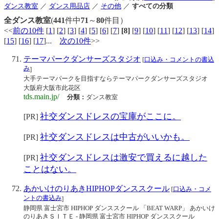
ダンス教室
／
ダンス用品店
／
その他
／
すべての分類
全ダンス教室
(
441
件中
71
～
80
件目）
<<
前の10件
[
1
] [
2
] [
3
] [
4
] [
5
] [
6
] [
7
]
[8]
[
9
] [
10
] [
11
] [
12
] [
13
] [
14
]
[
15
] [
16
] [
17
]...
次の10件
>>
テーマパークダンサーズスタジオ
[
口込み・コメントの書込
み
]
大手テーマパークを目指すならテーマパークダンサーズスタジオ
大阪府大阪市此花区
tds.main.jp/
分類：
ダンス教室
社交ダンスドレスの宝庫がここに。
[PR]
社交ダンスドレスは中古がいいかも。
[PR]
社交ダンスドレスは激安で買えるに越した
[PR]
ことはない。
あかいけのりあきHIPHOPダンススクール
[
口込み・コメ
ントの書込み
]
静岡県 富士宮市 HIPHOP ダンススクール 「BEAT WARP」 あかいけ
のりあきＳＩＴＥ - 静岡県 富士宮市 HIPHOP ダンススクール