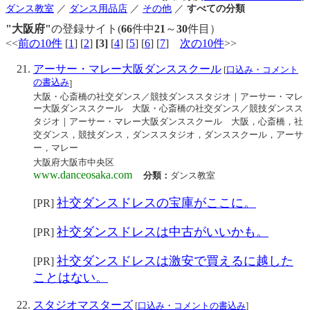
ダンス教室
／
ダンス用品店
／
その他
／
すべての分類
"大阪府"
の登録サイト(
66
件中
21
～
30
件目）
<<
前の10件
[
1
] [
2
]
[3]
[
4
] [
5
] [
6
] [
7
]
次の10件
>>
アーサー・マレー大阪ダンススクール
[
口込み・コメント
の書込み
]
大阪・心斎橋の社交ダンス／競技ダンススタジオ｜アーサー・マレ
ー大阪ダンススクール 大阪・心斎橋の社交ダンス／競技ダンスス
タジオ｜アーサー・マレー大阪ダンススクール 大阪，心斎橋，社
交ダンス，競技ダンス，ダンススタジオ，ダンススクール，アーサ
ー，マレー
大阪府大阪市中央区
www.danceosaka.com
分類：
ダンス教室
社交ダンスドレスの宝庫がここに。
[PR]
社交ダンスドレスは中古がいいかも。
[PR]
社交ダンスドレスは激安で買えるに越した
[PR]
ことはない。
スタジオマスターズ
[
口込み・コメントの書込み
]