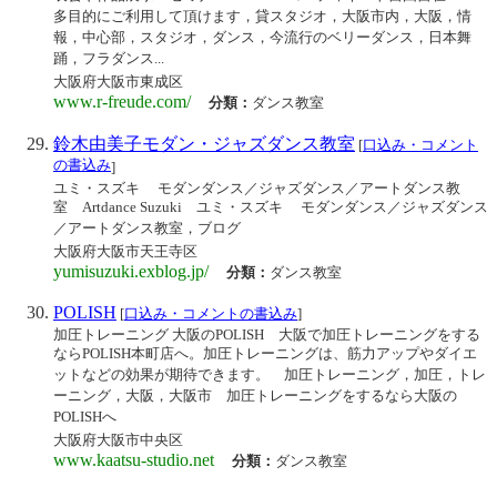
多目的にご利用して頂けます，貸スタジオ，大阪市内，大阪，情
報，中心部，スタジオ，ダンス，今流行のベリーダンス，日本舞
踊，フラダンス...
大阪府大阪市東成区
www.r-freude.com/
分類：
ダンス教室
鈴木由美子モダン・ジャズダンス教室
[
口込み・コメント
の書込み
]
ユミ・スズキ モダンダンス／ジャズダンス／アートダンス教
室 Artdance Suzuki ユミ・スズキ モダンダンス／ジャズダンス
／アートダンス教室，ブログ
大阪府大阪市天王寺区
yumisuzuki.exblog.jp/
分類：
ダンス教室
POLISH
[
口込み・コメントの書込み
]
加圧トレーニング 大阪のPOLISH 大阪で加圧トレーニングをする
ならPOLISH本町店へ。加圧トレーニングは、筋力アップやダイエ
ットなどの効果が期待できます。 加圧トレーニング，加圧，トレ
ーニング，大阪，大阪市 加圧トレーニングをするなら大阪の
POLISHへ
大阪府大阪市中央区
www.kaatsu-studio.net
分類：
ダンス教室