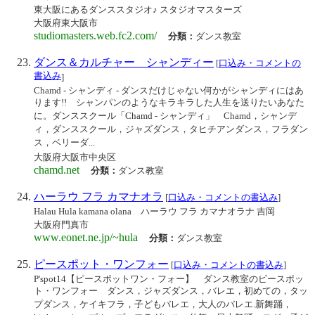
東大阪にあるダンススタジオ♪ スタジオマスターズ
大阪府東大阪市
studiomasters.web.fc2.com/
分類：
ダンス教室
ダンス＆カルチャー シャンディー
[
口込み・コメントの
書込み
]
Chamd - シャンディ - ダンスだけじゃない何かがシャンディにはあ
ります!! シャンパンのようなキラキラした人生を送りたいあなた
に。ダンススクール「Chamd - シャンディ」 Chamd，シャンデ
ィ，ダンススクール，ジャズダンス，タヒチアンダンス，フラダン
ス，ベリーダ...
大阪府大阪市中央区
chamd.net
分類：
ダンス教室
ハーラウ フラ カマナオラ
[
口込み・コメントの書込み
]
Halau Hula kamana olana ハーラウ フラ カマナオラナ 吉岡
大阪府門真市
www.eonet.ne.jp/~hula
分類：
ダンス教室
ピースポット・ワンフォー
[
口込み・コメントの書込み
]
P'spot14【ピースポットワン・フォー】 ダンス教室のピースポッ
ト・ワンフォー ダンス，ジャズダンス，バレエ，初めての，タッ
プダンス，ケイキフラ，子どもバレエ，大人のバレエ.新舞踊，