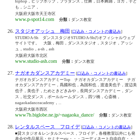
hiphop，ヒップホップ，フラダンス，仕舞，日本舞踊，ヨガ，子ど
も，シニア，
大阪府大阪市天王寺区
www.p-spot14.com
分類：
ダンス教室
スタジオアッシュ 梅田
[
口込み・コメントの書込み
]
STUDIO A-Sh ダンススタジオSTUDIO A-Shのオフィシャルウェブ
サイトです。 大阪，梅田，ダンススタジオ，スタジオ，アッシ
ュ，studio，a-sh，ash
大阪府大阪市北区
www.studio-ash.com
分類：
ダンス教室
ナガオカダンスアカデミー
[
口込み・コメントの書込み
]
ナガオカダンスアカデミーTop ナガオカダンスアカデミー ナガ
オカダンスアカデミー，爲國和也，為国和也，渡邉美也子，渡辺美
也子，美也子，ためときどきみや，長岡ダンスアカデミー，ダン
ス，社交ダンス，ボールルームダンス，四ツ橋，心斎橋，
nagaokadanceacademy，...
大阪府大阪市西区
www7b.biglobe.ne.jp/~nagaoka_dance/
分類：
ダンス教室
レンタルスペース フロイデ
[
口込み・コメントの書込み
]
■貸スタジオ＆レンタルスペース，フロイデ，各種教室以外にも発
表会や作品展示・セミナーetc・・・コーディネート自由自在・・