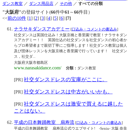
ダンス教室
／
ダンス用品店
／
その他
／
すべての分類
"大阪府"
の登録サイト(
66
件中
61
～
66
件目）
<<
前の10件
[
1
] [
2
] [
3
] [
4
] [
5
] [
6
]
[7]
ナラサキダンスアカデミー
[
口込み・コメントの書込み
]
社交ダンスは英国仕込み！大阪京橋と香里園で教室！ナラサキダン
スアカデミー！！ 英国仕込の社交ダンスを社交ダンスの初心者か
らプロ希望者まで親切丁寧にご指導します！社交ダンス教室は個人
及び団体レッスンを大阪京橋と香里園で行っています！ 社交ダン
ス，社交ダ...
大阪府大阪市都島区
www.narasakidance.com/
分類：
ダンス教室
社交ダンスドレスの宝庫がここに。
[PR]
社交ダンスドレスは中古がいいかも。
[PR]
社交ダンスドレスは激安で買えるに越した
[PR]
ことはない。
平成の日本舞踊教室 扇寿流
[
口込み・コメントの書込み
]
平成の日本舞踊教室 扇寿流公式ウエブサイト! -Senju- 大阪 奈良