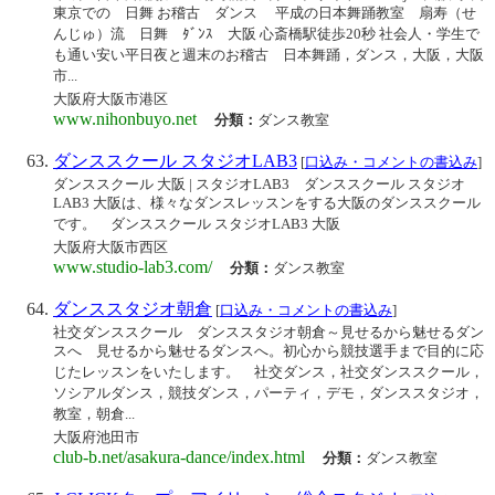
東京での 日舞 お稽古 ダンス 平成の日本舞踊教室 扇寿（せ
んじゅ）流 日舞 ﾀﾞﾝｽ 大阪 心斎橋駅徒歩20秒 社会人・学生で
も通い安い平日夜と週末のお稽古 日本舞踊，ダンス，大阪，大阪
市...
大阪府大阪市港区
www.nihonbuyo.net
分類：
ダンス教室
ダンススクール スタジオLAB3
[
口込み・コメントの書込み
]
ダンススクール 大阪 | スタジオLAB3 ダンススクール スタジオ
LAB3 大阪は、様々なダンスレッスンをする大阪のダンススクール
です。 ダンススクール スタジオLAB3 大阪
大阪府大阪市西区
www.studio-lab3.com/
分類：
ダンス教室
ダンススタジオ朝倉
[
口込み・コメントの書込み
]
社交ダンススクール ダンススタジオ朝倉～見せるから魅せるダン
スへ 見せるから魅せるダンスへ。初心から競技選手まで目的に応
じたレッスンをいたします。 社交ダンス，社交ダンススクール，
ソシアルダンス，競技ダンス，パーティ，デモ，ダンススタジオ，
教室，朝倉...
大阪府池田市
club-b.net/asakura-dance/index.html
分類：
ダンス教室