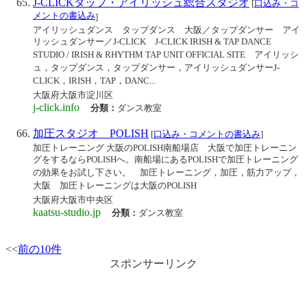
J-CLICKタップ・アイリッシュ総合スタジオ
[
口込み・コ
メントの書込み
]
アイリッシュダンス タップダンス 大阪／タップダンサー アイ
リッシュダンサー／J-CLICK J-CLICK IRISH & TAP DANCE
STUDIO / IRISH & RHYTHM TAP UNIT OFFICIAL SITE アイリッシ
ュ，タップダンス，タップダンサー，アイリッシュダンサーJ-
CLICK，IRISH，TAP，DANC...
大阪府大阪市淀川区
j-click.info
分類：
ダンス教室
加圧スタジオ POLISH
[
口込み・コメントの書込み
]
加圧トレーニング 大阪のPOLISH南船場店 大阪で加圧トレーニン
グをするならPOLISHへ。南船場にあるPOLISHで加圧トレーニング
の効果をお試し下さい。 加圧トレーニング，加圧，筋力アップ，
大阪 加圧トレーニングは大阪のPOLISH
大阪府大阪市中央区
kaatsu-studio.jp
分類：
ダンス教室
<<
前の10件
スポンサーリンク