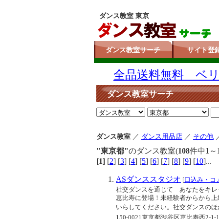
ダンス教室 東京
ダンス教室サーチ
サイト登
全品送料無料 ベリー
ダンス教室サーチ
ダンス教室
／
ダンス用品店
／
その他
"東京都"
のダンス教室(
108
件中
1
～
[1]
[
2
] [
3
] [
4
] [
5
] [
6
] [
7
] [
8
] [
9
] [
10
]..
ASダンススタジオ
[
口込み・コ
社交ダンスを通じて あなたをキレ
恵比寿に登場！未経験者からから上
いらしてください。社交ダンスのほかに
150-0021東京都渋谷区恵比寿西2-