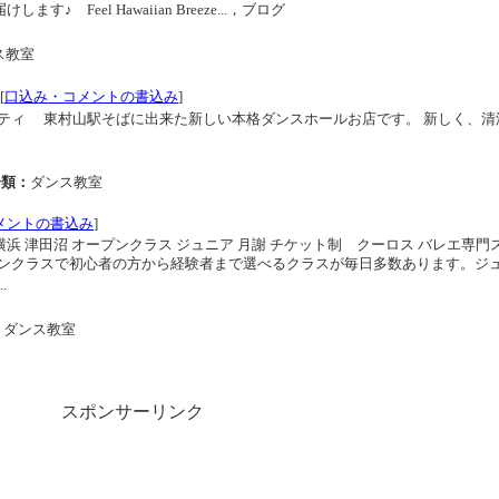
お届けします♪ Feel Hawaiian Breeze...，ブログ
ス教室
[
口込み・コメントの書込み
]
ティ 東村山駅そばに出来た新しい本格ダンスホールお店です。 新しく、清
分類：
ダンス教室
メントの書込み
]
横浜 津田沼 オープンクラス ジュニア 月謝 チケット制 クーロス バレエ専門
ンクラスで初心者の方から経験者まで選べるクラスが毎日多数あります。ジ
.
：
ダンス教室
スポンサーリンク