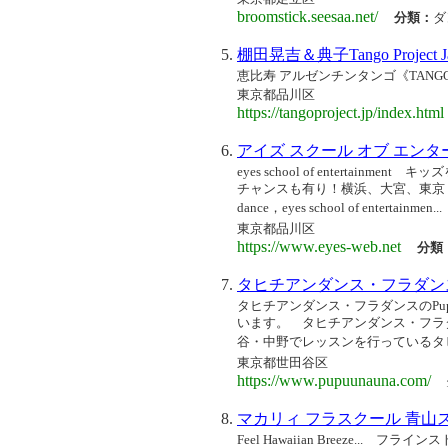
broomstick.seesaa.net/
分類：
ダ
棚田晃吉＆典子Tango Project J
恵比寿 アルゼンチンタンゴ《TANGO PR
東京都品川区
https://tangoproject.jp/index.html
アイズ スクール オブ エン
eyes school of entert
チャンスも有り！横浜、大宮、東京（大
dance，eyes school of entertainmen...
東京都品川区
https://www.eyes-web.net
分類
タヒチアンダンス・フラダン
タヒチアンダンス・フラダンスのPup
います。 タヒチアンダンス・フラダンス
谷・中野でレッスンを行っているタヒチ
東京都世田谷区
https://www.pupuunauna.com/
マカリィ フラスクール 青山
Feel Hawaiian Breeze.