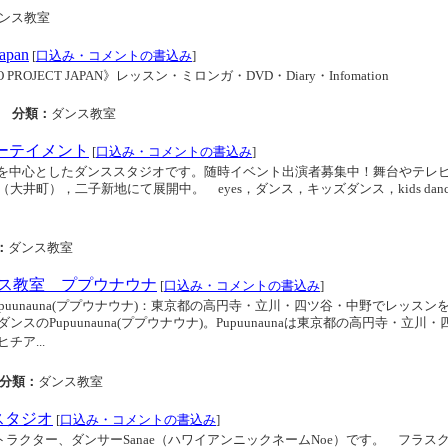
ンス教室
apan
[
口込み・コメントの書込み
]
OJECT JAPAN》レッスン・ミロンガ・DVD・Diary・Infomation
分類：
ダンス教室
ターテイメント
[
口込み・コメントの書込み
]
ainment キッズを中心としたダンススタジオです。随時イベント出演者募集中！舞台やテレ
井町），二子新地にて展開中。 eyes，ダンス，キッズダンス，kids danc
：
ダンス教室
ス教室 ププウナウナ
[
口込み・コメントの書込み
]
uunauna(ププウナウナ)：東京都の高円寺・立川・四ツ谷・中野でレッスン
のPupuunauna(ププウナウナ)。Pupuunaunaは東京都の高円寺・立川・
ア...
分類：
ダンス教室
スタジオ
[
口込み・コメントの書込み
]
.. フラインストラクター、ダンサーSanae（ハワイアンニックネームNoe）です。 フラ