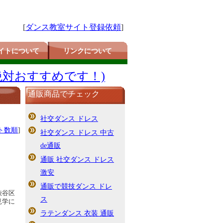
[
ダンス教室サイト登録依頼
]
イトについて
リンクについて
絶対おすすめです！)
通販商品でチェック
社交ダンス ドレス
ト数順
]
社交ダンス ドレス 中古
de通販
通販 社交ダンス ドレス
激安
通販で競技ダンス ドレ
渋谷区
ス
見学に
ラテンダンス 衣装 通販