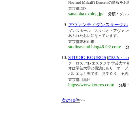
Noe and Makali'i Dancersの情報を
東京都港区
sanaloha.exblog.jp/
分類：
ダン
アヴァンティダンスサークル
ダンスホール スタジオ・アヴァン
あふれたお店になっています。
東京都東村山市
studioavanti.blog46.fc2.com/
STUDIO KOUROS
[
口込み・コ
クーロス バレエスタジオ 学芸大学 
オは学芸大学と横浜にあり、オープ
バレエは月謝です。見学ＯＫ、予約..
東京都目黒区
https://www.kouros.com/
分類
次の10件
>>