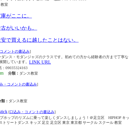
ス教室
宝庫がここに。
中古がいいかも。
激安で買えるに越したことはない。
コメントの書込み
]
ーダンス・モダンジャズのクラスです。初めての方から経験者の方まで丁寧な
展開しています。
LINK URL
09035324163
om
分類：
ダンス教室
み・コメントの書込み
]
分類：
ダンス教室
ick
[
口込み・コメントの書込み
]
e Circle ヒップホップのリズムに乗って楽しくダンスしましょう！＠足立区 HIPHOP 
ストリートダンス キッズ 足立 足立区 東京 東京都 サークル スクール 教室