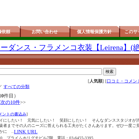
録依頼
お問い合わせ
個人情報保護方針
このサ
ダンス・フラメンコ衣装【Leirena】(
[
人気順
] [
口コミ・コメン
／
すべての分類
10
件目）
.
次の10件
>>
メントの書込み
]
イにしたい！ 元気にしたい！ 笑顔にしたい！ そんなダンススタジオが
級者までその人のニーズに答えられる工夫がたくさんあります。ぜひ一度ご
 ...
LINK URL
1-10 プライムホリグチビル7階
電話：03-6455-3395