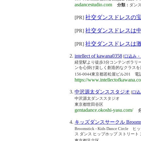
asdancestudio.com
分類：
ダン
社交ダンスドレスの
[PR]
社交ダンスドレスは
[PR]
社交ダンスドレスは
[PR]
intellect of kawana0358
[
口込み・
経堂駅より徒歩3分コンテンポラリ
ンを心掛け楽しく創造的なクラスを
156-0044東京都若松屋ビル201
電話：
https://www.intellectofkawana.c
中沢源太ダンススタジオ
[
口込
中沢源太ダンススタジオ
東京都世田谷区
gentadance.okoshi-yasu.com/
キッズダンスサークル Broomst
Broomstick - Kids Danc
ス ダンス ヒップホップ ストリート 
東京都足立区