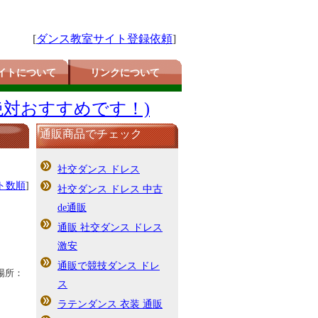
[
ダンス教室サイト登録依頼
]
イトについて
リンクについて
絶対おすすめです！)
通販商品でチェック
社交ダンス ドレス
ト数順
]
社交ダンス ドレス 中古
de通販
通販 社交ダンス ドレス
激安
通販で競技ダンス ドレ
場所：
ス
ラテンダンス 衣装 通販