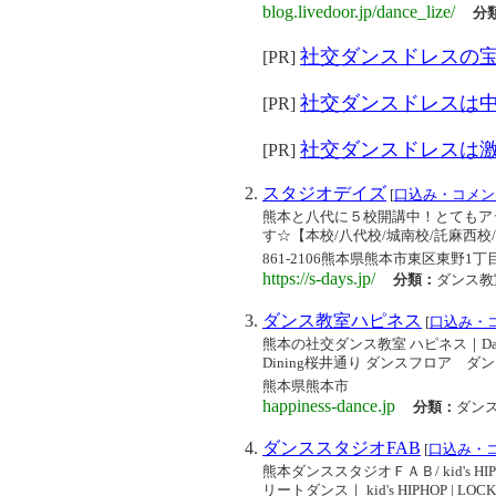
blog.livedoor.jp/dance_lize/
分
社交ダンスドレスの
[PR]
社交ダンスドレスは
[PR]
社交ダンスドレスは
[PR]
スタジオデイズ
[
口込み・コメン
熊本と八代に５校開講中！とてもア
す☆【本校/八代校/城南校/託麻西
861-2106熊本県熊本市東区東野1丁目
https://s-days.jp/
分類：
ダンス教
ダンス教室ハピネス
[
口込み・
熊本の社交ダンス教室 ハピネス｜Dan
Dining桜井通り ダンスフロア
熊本県熊本市
happiness-dance.jp
分類：
ダン
ダンススタジオFAB
[
口込み・
熊本ダンススタジオＦＡＢ/ kid's HIPHOP
リートダンス｜ kid's HIPHOP | LO