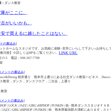
類：
ダンス教室
宝庫がここに。
中古がいいかも。
激安で買えるに越したことはない。
トの書込み
]
ットホームなスタジオです。お気軽に体験･見学にいらして下さい♪お待ちし
校/春日校】※詳しくはHPをご覧ください。
LINK URL
15-5
電話：096-367-7789
室
コメントの書込み
]
ce&Dining 桜井通り 熊本市上通りにある社交ダンス教室ハピネス、Dance
 ダンス教室，ダンス，ダンスフロア，二次会，上通り
ス教室
コメントの書込み
]
 | LOCK | JAZZ | GIRL'sHIPHOP | PUNKIN | 他 - 熊本ダンススタジオＦ
CK | JAZZ | GIRL'sHIPHOP | PUNKIN | 他 熊本県菊池郡大津町にあります，ス