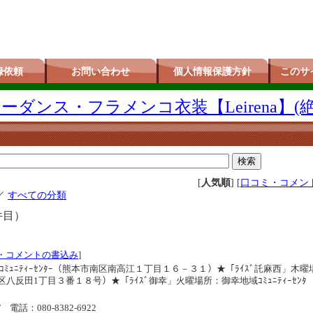
録依頼
お問い合わせ
個人情報保護方針
このサ
ダンス・フラメンコ衣装【Leirena】(
[
人気順
] [
口コミ・コメン
／
すべての分類
件目）
・コメントの書込み
]
ｺﾐｭﾆﾃｨｰｾﾝﾀｰ（熊本市南区南高江１丁目１６－３１）★「ﾗｲｽﾞ託麻西」木曜
東区八反田1丁目３番１８号）★「ﾗｲｽﾞ御幸」火曜場所：御幸地域ｺﾐｭﾆﾃｨｰｾﾝﾀ
F
電話：080-8382-6922