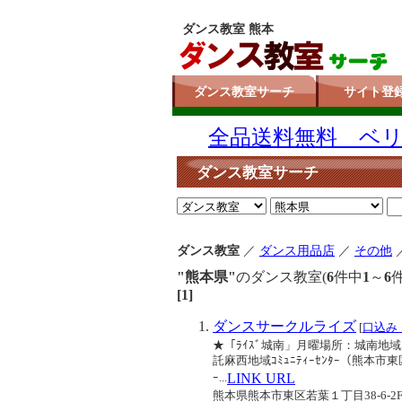
ダンス教室 熊本
ダンス教室サーチ
サイト登
全品送料無料 ベリー
ダンス教室サーチ
ダンス教室
／
ダンス用品店
／
その他
"熊本県"
のダンス教室(
6
件中
1
～
6
[1]
ダンスサークルライズ
[
口込み
★「ﾗｲｽﾞ城南」月曜場所：城南地域
託麻西地域ｺﾐｭﾆﾃｨｰｾﾝﾀｰ（熊本市
ｰ...
LINK URL
熊本県熊本市東区若葉１丁目38-6-2