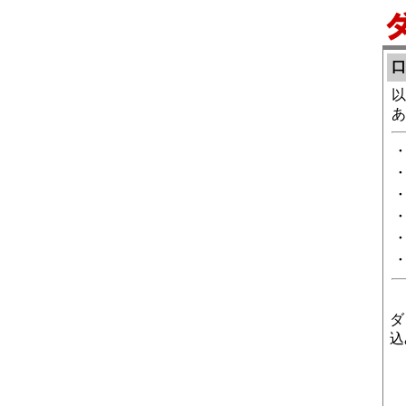
口
以
あ
・
・
・
・
・
・
ダ
込