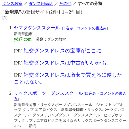
ダンス教室
／
ダンス用品店
／
その他
／
すべての分類
"新潟県"
の登録サイト(
2
件中
1
～
2
件目）
[1]
ヤマダダンススクール
[
口込み・コメントの書込み
]
新潟県燕市
yds7.com
分類：
ダンス教室
社交ダンスドレスの宝庫がここに。
[PR]
社交ダンスドレスは中古がいいかも。
[PR]
社交ダンスドレスは激安で買えるに越した
[PR]
ことはない。
リックスポーツ ダンススクール
[
口込み・コメントの書込
み
]
新潟県長岡市・リックスポーツダンススクール ジャズ-ヒップホ
ップ-タップ-エアロビクス 新潟県長岡市・リックスポーツダンス
スクール・ダンス，ジャズダンス，ダンススクール，ヒップホッ
プ，タップ，エアロビクスを習うならリックスポーツダンススクー
ルへ！ 新潟...