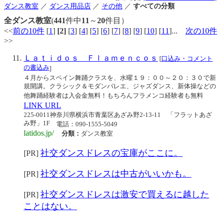
ダンス教室
／
ダンス用品店
／
その他
／
すべての分類
全ダンス教室
(
441
件中
11
～
20
件目）
<<
前の10件
[
1
]
[2]
[
3
] [
4
] [
5
] [
6
] [
7
] [
8
] [
9
] [
10
] [
11
]...
次の10件
>>
Ｌａｔｉｄｏｓ Ｆｌａｍｅｎｃｏｓ
[
口込み・コメント
の書込み
]
４月からスペイン舞踊クラスを、水曜１９：００～２０：３０で新
規開講。クラシック＆モダンバレエ、ジャズダンス、新体操などの
他舞踊経験者は入会金無料！もちろんフラメンコ経験者も無料
LINK URL
225-0011神奈川県横浜市青葉区あざみ野2-13-11 「フラットあざ
み野」1F
電話：090-1555-5049
latidos.jp/
分類：
ダンス教室
社交ダンスドレスの宝庫がここに。
[PR]
社交ダンスドレスは中古がいいかも。
[PR]
社交ダンスドレスは激安で買えるに越した
[PR]
ことはない。