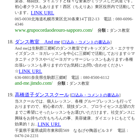
楽器、格闘技、ダイエットと様々な要素がミックスした武道です。
初心者クラスもあります！西区（ちえりあ）東区役所内で活動して
います。
LINK URL
065-0030北海道札幌市東区北30条東14丁目2-13
電話：080-6096-
4346
www.grupocordaodeouro-sapporo.com/
分類：
ダンス教室
ダンス教室 And me
[
口込み・コメントの書込み
]
And meは生駒郡三郷町のダンス教室です♪キッズダンス・エクササ
イズダンス・ヨガレッスンを中心に三郷町で活動しております☆マ
タニティクラスやベビーヨガマッサージレッスンもあります♪各種
出張レッスンも承りますのでお気軽にお問い合わせください
☆
LINK URL
636-0801奈良県生駒郡三郷町
電話：080-8500-6112
and-me.jimdo.com/
分類：
ダンス教室
高橋道子ダンススクール
[
口込み・コメントの書込み
]
当スクールでは、個人レッスン、各種 グループレッスンも行って
おりますので、初心者の方、競技ダンス、プロライセンス志望の方
までご希望にそったレッスンをお選びいただけます。社交ダンスに
興味をお持ちの方もちろんの事、美容健康、ダイエットにもとても
効果的！お...
LINK URL
千葉県千葉県成田市東和田569 なるげや陶器ビル３Ｆ
電話：
0476-24-2231