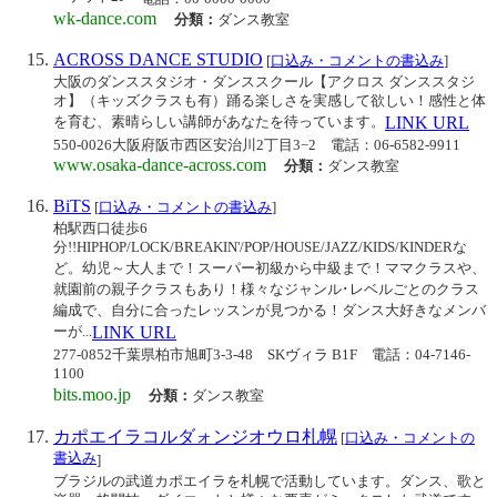
wk-dance.com
分類：
ダンス教室
ACROSS DANCE STUDIO
[
口込み・コメントの書込み
]
大阪のダンススタジオ・ダンススクール【アクロス ダンススタジ
オ】（キッズクラスも有）踊る楽しさを実感して欲しい！感性と体
を育む、素晴らしい講師があなたを待っています。
LINK URL
550-0026大阪府阪市西区安治川2丁目3−2
電話：06-6582-9911
www.osaka-dance-across.com
分類：
ダンス教室
BiTS
[
口込み・コメントの書込み
]
柏駅西口徒歩6
分!!HIPHOP/LOCK/BREAKIN'/POP/HOUSE/JAZZ/KIDS/KINDERな
ど。幼児～大人まで！スーパー初級から中級まで！ママクラスや、
就園前の親子クラスもあり！様々なジャンル･レベルごとのクラス
編成で、自分に合ったレッスンが見つかる！ダンス大好きなメンバ
ーが...
LINK URL
277-0852千葉県柏市旭町3-3-48 SKヴィラ B1F
電話：04-7146-
1100
bits.moo.jp
分類：
ダンス教室
カポエイラコルダォンジオウロ札幌
[
口込み・コメントの
書込み
]
ブラジルの武道カポエイラを札幌で活動しています。ダンス、歌と