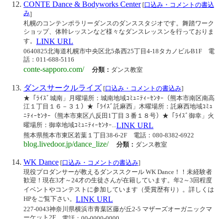
CONTE Dance & Bodyworks Center
[
口込み・コメントの書込
み
]
札幌のコンテンポラリーダンスのダンススタジオです。舞踏ワーク
ショップ、体幹レッスンなど様々なダンスレッスンを行っておりま
す。
LINK URL
0640825北海道札幌市中央区北5条西25丁目4-18タカノビルB1F
電
話：011-688-5116
conte-sapporo.com/
分類：
ダンス教室
ダンスサークルライズ
[
口込み・コメントの書込み
]
★「ﾗｲｽﾞ城南」月曜場所：城南地域ｺﾐｭﾆﾃｨｰｾﾝﾀｰ（熊本市南区南高
江１丁目１６－３１）★「ﾗｲｽﾞ託麻西」木曜場所：託麻西地域ｺﾐｭ
ﾆﾃｨｰｾﾝﾀｰ（熊本市東区八反田1丁目３番１８号）★「ﾗｲｽﾞ御幸」火
曜場所：御幸地域ｺﾐｭﾆﾃｨｰｾﾝﾀｰ...
LINK URL
熊本県熊本市東区若葉１丁目38-6-2F
電話：080-8382-6922
blog.livedoor.jp/dance_lize/
分類：
ダンス教室
WK Dance
[
口込み・コメントの書込み
]
現役プロダンサーが教えるダンススクール WK Dance！！未経験者
歓迎！現在3才～24才の生徒さんが在籍しています。年2～3回程度
イベントやコンテストに参加しています（受賞歴有り）。詳しくは
HPをご覧下さい。
LINK URL
227-0043神奈川県横浜市青葉区藤が丘2-5 マザーズオーガニックマ
ーケット2F
電話：00-0000-0000