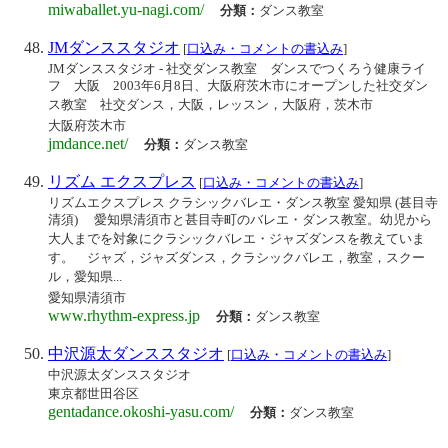
miwaballet.yu-nagi.com/
分類：
ダンス教室
JMダンススタジオ
[
口込み・コメントの書込み
]
JMダンススタジオ - 社交ダンス教室 ダンスでつくろう健康ライ
フ 大阪 2003年6月8日、大阪府茨木市にオープンした社交ダン
ス教室 社交ダンス，大阪，レッスン，大阪府，茨木市
大阪府茨木市
jmdance.net/
分類：
ダンス教室
リズム エクスプレス
[
口込み・コメントの書込み
]
リズムエクスプレス クラシックバレエ・ダンス教室 愛知県 (甚目寺
清須) 愛知県清須市と甚目寺町のバレエ・ダンス教室。幼児から
大人までを対象にクラシックバレエ・ジャズダンスを教えていま
す。 ジャズ，ジャズダンス，クラシックバレエ，教室，スクー
ル，愛知県...
愛知県清須市
www.rhythm-express.jp
分類：
ダンス教室
中沢源太ダンススタジオ
[
口込み・コメントの書込み
]
中沢源太ダンススタジオ
東京都世田谷区
gentadance.okoshi-yasu.com/
分類：
ダンス教室