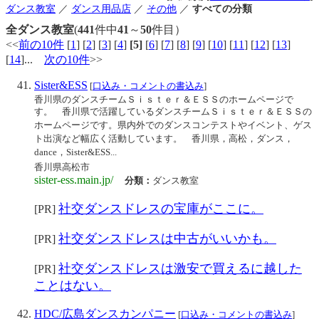
ダンス教室
／
ダンス用品店
／
その他
／
すべての分類
全ダンス教室
(
441
件中
41
～
50
件目）
<<
前の10件
[
1
] [
2
] [
3
] [
4
]
[5]
[
6
] [
7
] [
8
] [
9
] [
10
] [
11
] [
12
] [
13
]
[
14
]...
次の10件
>>
Sister&ESS
[
口込み・コメントの書込み
]
香川県のダンスチームＳｉｓｔｅｒ＆ＥＳＳのホームページで
す。 香川県で活躍しているダンスチームＳｉｓｔｅｒ＆ＥＳＳの
ホームページです。県内外でのダンスコンテストやイベント、ゲス
ト出演など幅広く活動しています。 香川県，高松，ダンス，
dance，Sister&ESS...
香川県高松市
sister-ess.main.jp/
分類：
ダンス教室
社交ダンスドレスの宝庫がここに。
[PR]
社交ダンスドレスは中古がいいかも。
[PR]
社交ダンスドレスは激安で買えるに越した
[PR]
ことはない。
HDC/広島ダンスカンパニー
[
口込み・コメントの書込み
]