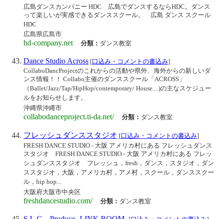
広島ダンスカンパニー HDC 広島でダンスするならHDC。ダンス
って楽しいが実感できるダンススクール。 広島 ダンス スクール
HDC
広島県広島市
hd-company.net
分類：
ダンス教室
Dance Studio Across
[
口込み・コメントの書込み
]
CollaboDancProjectのこれからの活動や県外、海外からの新しいダ
ンス情報！！ Collabo主催のダンススクール「ACROSS」
（Ballet/Jazz/Tap/HipHop/contemporary/ House....)の主なスケジュー
ルをお知らせします。
沖縄県沖縄市
collabodanceproject.ti-da.net/
分類：
ダンス教室
フレッシュダンススタジオ
[
口込み・コメントの書込み
]
FRESH DANCE STUDIO - 大阪 アメリカ村にある フレッシュダンス
スタジオ FRESH DANCE STUDIO - 大阪 アメリカ村にある フレッ
シュダンススタジオ フレッシュ，fresh，ダンス，スタジオ，ダン
ススタジオ，大阪，アメリカ村，アメ村，スクール，ダンススクー
ル，hip hop...
大阪府大阪市中央区
freshdancestudio.com/
分類：
ダンス教室
S.L.C Produce -LINK ROOM-