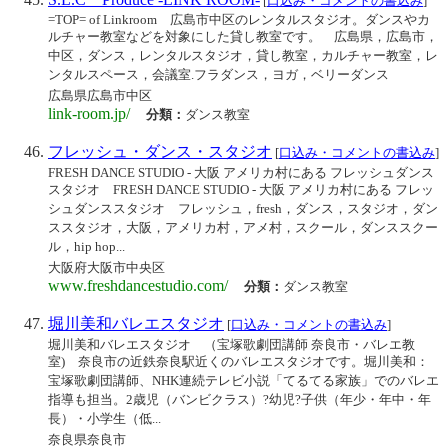
[
口込み・コメントの書込み
]
=TOP= of Linkroom 広島市中区のレンタルスタジオ。ダンスやカ
ルチャー教室などを対象にした貸し教室です。 広島県，広島市，
中区，ダンス，レンタルスタジオ，貸し教室，カルチャー教室，レ
ンタルスペース，会議室.フラダンス，ヨガ，ベリーダンス
広島県広島市中区
link-room.jp/
分類：
ダンス教室
フレッシュ・ダンス・スタジオ
[
口込み・コメントの書込み
]
FRESH DANCE STUDIO - 大阪 アメリカ村にある フレッシュダンス
スタジオ FRESH DANCE STUDIO - 大阪 アメリカ村にある フレッ
シュダンススタジオ フレッシュ，fresh，ダンス，スタジオ，ダン
ススタジオ，大阪，アメリカ村，アメ村，スクール，ダンススクー
ル，hip hop...
大阪府大阪市中央区
www.freshdancestudio.com/
分類：
ダンス教室
堀川美和バレエスタジオ
[
口込み・コメントの書込み
]
堀川美和バレエスタジオ （宝塚歌劇団講師 奈良市・バレエ教
室) 奈良市の近鉄奈良駅近くのバレエスタジオです。堀川美和：
宝塚歌劇団講師、NHK連続テレビ小説「てるてる家族」でのバレエ
指導も担当。2歳児（バンビクラス）?幼児?子供（年少・年中・年
長）・小学生（低...
奈良県奈良市