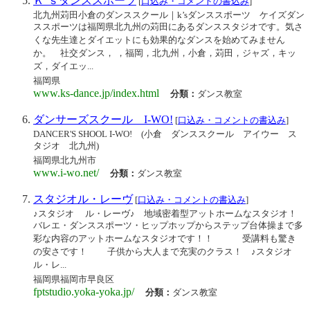
Ｋ’ｓダンススポーツ
[
口込み・コメントの書込み
]
北九州苅田小倉のダンススクール｜k’sダンススポーツ ケイズダン
ススポーツは福岡県北九州の苅田にあるダンススタジオです。気さ
くな先生達とダイエットにも効果的なダンスを始めてみません
か。 社交ダンス， ，福岡，北九州，小倉，苅田，ジャズ，キッ
ズ，ダイエッ...
福岡県
www.ks-dance.jp/index.html
分類：
ダンス教室
ダンサーズスクール I-WO!
[
口込み・コメントの書込み
]
DANCER'S SHOOL I-WO! (小倉 ダンススクール アイウー ス
タジオ 北九州)
福岡県北九州市
www.i-wo.net/
分類：
ダンス教室
スタジオル・レーヴ
[
口込み・コメントの書込み
]
♪スタジオ ル・レーヴ♪ 地域密着型アットホームなスタジオ！
バレエ・ダンススポーツ・ヒップホップからステップ台体操まで多
彩な内容のアットホームなスタジオです！！ 受講料も驚き
の安さです！ 子供から大人まで充実のクラス！ ♪スタジオ
ル・レ...
福岡県福岡市早良区
fptstudio.yoka-yoka.jp/
分類：
ダンス教室