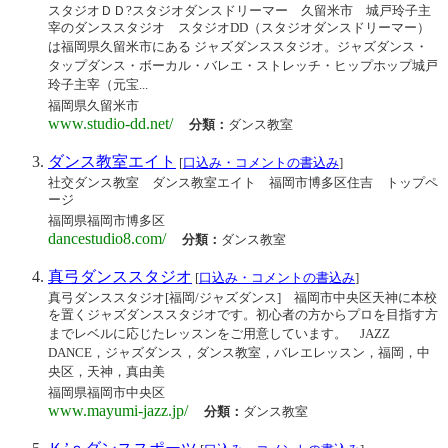
スタジオＤＤ?スタジオダンスドリーマー 久留米市 城戸玲子主
宰のダンススタジオ スタジオDD（スタジオダンスドリーマー）
は福岡県久留米市にある ジャズダンススタジオ。ジャズダンス・
タップダンス・ボーカル・バレエ・ストレッチ・ヒップホップ城戸
玲子主宰（元宝...
福岡県久留米市
www.studio-dd.net/
分類：
ダンス教室
ダンス教室エイト
[
口込み・コメントの書込み
]
社交ダンス教室 ダンス教室エイト 福岡市博多区住吉 トップペ
ージ
福岡県福岡市博多区
dancestudio8.com/
分類：
ダンス教室
真弓ダンススタジオ
[
口込み・コメントの書込み
]
真弓ダンススタジオ[福岡/ジャズダンス] 福岡市中央区天神に本校
を置くジャズダンススタジオです。初心者の方からプロを目指す方
までレベルに応じたレッスンをご用意しています。 JAZZ
DANCE，ジャズダンス，ダンス教室，バレエレッスン，福岡，中
央区，天神，真由美
福岡県福岡市中央区
www.mayumi-jazz.jp/
分類：
ダンス教室