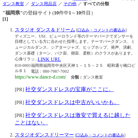
ダンス教室
／
ダンス用品店
／
その他
／
すべての分類
"福岡県"
の登録サイト(
10
件中
1
～
10
件目）
[1]
スタジオ ダンス＆ドリーム
[
口込み・コメントの書込み
]
ディズニー、USJ、ピューロランド等のテーマパークでダンサーを
目標としている方に合わせた指導します。テーマパークダンス、ミ
ュージカルダンス、シアタージャズ、ヒップホップ、発声、演劇、
ダンス基礎（ターン、バク宙、側宙、柔軟）のクラスがあります。
心身リラッ...
LINK URL
810-0001福岡県福岡市中央区天神１－１５－２５ 昭和通り橋口ビ
ルＢ１
電話：080-7987-7002
https://www.dance-d.com/
分類：
ダンス教室
社交ダンスドレスの宝庫がここに。
[PR]
社交ダンスドレスは中古がいいかも。
[PR]
社交ダンスドレスは激安で買えるに越した
[PR]
ことはない。
スタジオダンスドリーマー
[
口込み・コメントの書込み
]