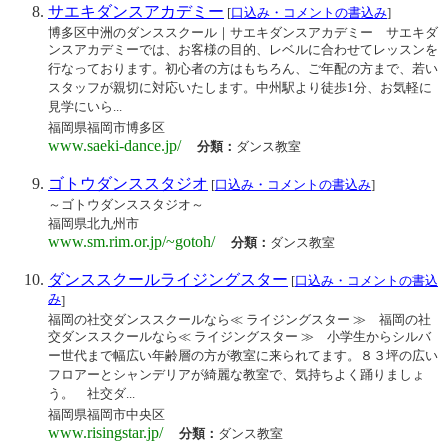
サエキダンスアカデミー
[
口込み・コメントの書込み
]
博多区中洲のダンススクール｜サエキダンスアカデミー サエキダ
ンスアカデミーでは、お客様の目的、レベルに合わせてレッスンを
行なっております。初心者の方はもちろん、ご年配の方まで、若い
スタッフが親切に対応いたします。中州駅より徒歩1分、お気軽に
見学にいら...
福岡県福岡市博多区
www.saeki-dance.jp/
分類：
ダンス教室
ゴトウダンススタジオ
[
口込み・コメントの書込み
]
～ゴトウダンススタジオ～
福岡県北九州市
www.sm.rim.or.jp/~gotoh/
分類：
ダンス教室
ダンススクールライジングスター
[
口込み・コメントの書込
み
]
福岡の社交ダンススクールなら≪ ライジングスター ≫ 福岡の社
交ダンススクールなら≪ ライジングスター ≫ 小学生からシルバ
ー世代まで幅広い年齢層の方が教室に来られてます。８３坪の広い
フロアーとシャンデリアが綺麗な教室で、気持ちよく踊りましょ
う。 社交ダ...
福岡県福岡市中央区
www.risingstar.jp/
分類：
ダンス教室