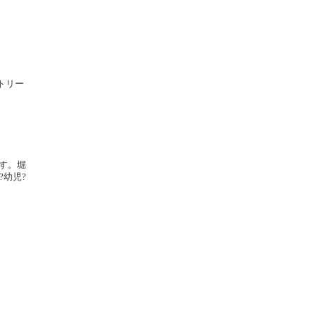
ストリー
す。堀
幼児?