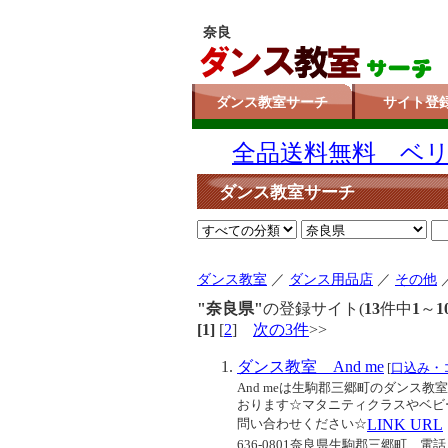
奈良
ダンス教室サーチ
サイト登
全品送料無料 ベリー
ダンス教室サーチ
ダンス教室
／
ダンス用品店
／
その他
"奈良県"
の登録サイト(
13
件中
1
～
1
[1]
[
2
]
次の3件
>>
ダンス教室 And me
[
口込み・
And meは生駒郡三郷町のダンス
おります☆マタニティクラスやベビ
問い合わせください☆
LINK URL
636-0801奈良県生駒郡三郷町
電話：0