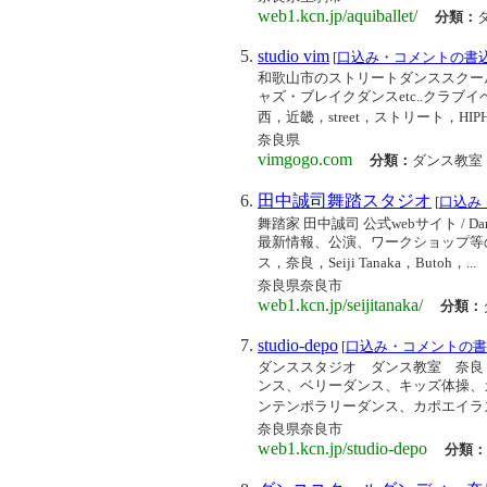
web1.kcn.jp/aquiballet/
分類：
studio vim
[
口込み・コメントの書
和歌山市のストリートダンススクール 
ャズ・ブレイクダンスetc..クラブ
西，近畿，street，ストリート，HIPHO
奈良県
vimgogo.com
分類：
ダンス教室
田中誠司舞踏スタジオ
[
口込み
舞踏家 田中誠司 公式webサイト / Danc
最新情報、公演、ワークショップ等
ス，奈良，Seiji Tanaka，Butoh，...
奈良県奈良市
web1.kcn.jp/seijitanaka/
分類：
studio-depo
[
口込み・コメントの書
ダンススタジオ ダンス教室 奈良
ンス、ベリーダンス、キッズ体操、
ンテンポラリーダンス、カポエイラズン
奈良県奈良市
web1.kcn.jp/studio-depo
分類：