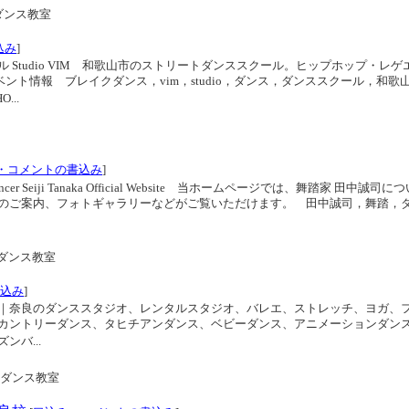
ダンス教室
込み
]
Studio VIM 和歌山市のストリートダンススクール。ヒップホップ・レゲ
イベント情報 ブレイクダンス，vim，studio，ダンス，ダンススクール，和歌
...
・コメントの書込み
]
er Seiji Tanaka Official Website 当ホームページでは、舞踏家 田中誠司
のご案内、フォトギャラリーなどがご覧いただけます。 田中誠司，舞踏，
ダンス教室
込み
]
｜奈良のダンススタジオ、レンタルスタジオ、バレエ、ストレッチ、ヨガ、
カントリーダンス、タヒチアンダンス、ベビーダンス、アニメーションダン
バ...
ダンス教室