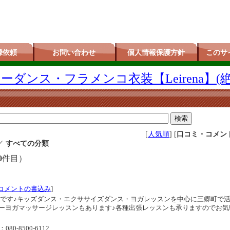
録依頼
お問い合わせ
個人情報保護方針
このサ
ダンス・フラメンコ衣装【Leirena】(
[
人気順
] [
口コミ・コメン
／
すべての分類
0
件目）
コメントの書込み
]
教室です♪キッズダンス・エクササイズダンス・ヨガレッスンを中心に三郷町で
ーヨガマッサージレッスンもあります♪各種出張レッスンも承りますのでお気
80-8500-6112