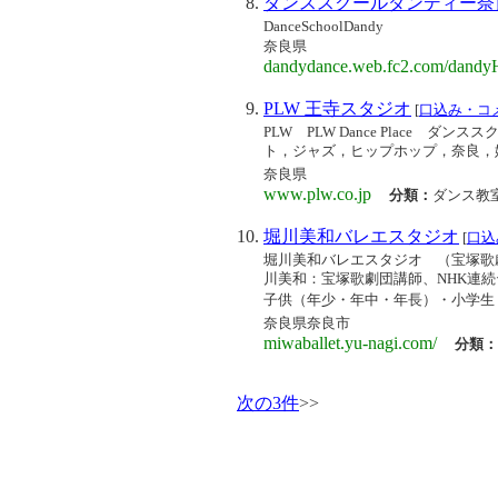
ダンススクールダンディー奈
DanceSchoolDandy
奈良県
dandydance.web.fc2.com/dand
PLW 王寺スタジオ
[
口込み・コ
PLW PLW Dance Place ダ
ト，ジャズ，ヒップホップ，奈良，
奈良県
www.plw.co.jp
分類：
ダンス教
堀川美和バレエスタジオ
[
口込
堀川美和バレエスタジオ （宝塚歌
川美和：宝塚歌劇団講師、NHK連
子供（年少・年中・年長）・小学生（低
奈良県奈良市
miwaballet.yu-nagi.com/
分類：
次の3件
>>