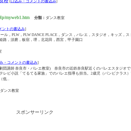
良校
[
口込み・コメントの書込み
]
yHp/myweb1.htm
分類：
ダンス教室
メントの書込み
]
ンススクール，PLW，PLW DANCE PLACE，ダンス，バレエ，スタジオ，キッズ，
姫路，須磨，板宿，堺，北花田，西宮，甲子園口
室
み・コメントの書込み
]
劇団講師 奈良市・バレエ教室) 奈良市の近鉄奈良駅近くのバレエスタジオで
続テレビ小説「てるてる家族」でのバレエ指導も担当。2歳児（バンビクラス）?
...
ダンス教室
スポンサーリンク