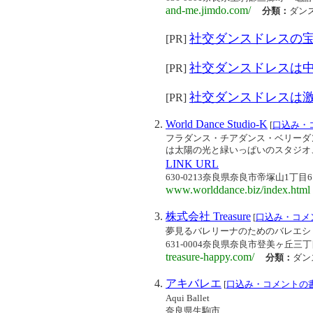
and-me.jimdo.com/
分類：
ダン
社交ダンスドレスの
[PR]
社交ダンスドレスは
[PR]
社交ダンスドレスは
[PR]
World Dance Studio-K
[
口込み・
フラダンス・チアダンス・ベリーダ
は太陽の光と緑いっぱいのスタジオ
LINK URL
630-0213奈良県奈良市帝塚山1丁目6
www.worlddance.biz/index.html
株式会社 Treasure
[
口込み・コメ
夢見るバレリーナのためのバレエシ
631-0004奈良県奈良市登美ヶ丘三丁目2
treasure-happy.com/
分類：
ダン
アキバレエ
[
口込み・コメントの
Aqui Ballet
奈良県生駒市