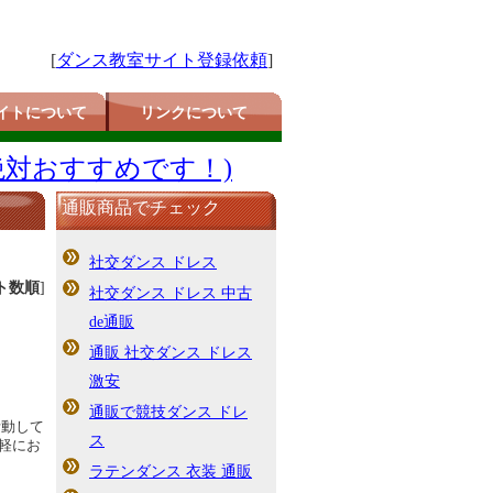
[
ダンス教室サイト登録依頼
]
イトについて
リンクについて
絶対おすすめです！)
通販商品でチェック
社交ダンス ドレス
ト数順
]
社交ダンス ドレス 中古
de通販
通販 社交ダンス ドレス
激安
通販で競技ダンス ドレ
活動して
ス
軽にお
ラテンダンス 衣装 通販