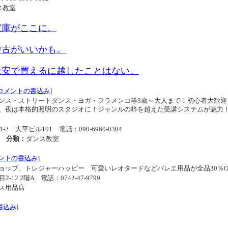
ス教室
宝庫がここに。
中古がいいかも。
激安で買えるに越したことはない。
コメントの書込み
]
ンス・ストリートダンス・ヨガ・フラメンコ等3歳～大人まで！初心者大歓迎
、夜は本格的照明のスタジオに！ジャンルの枠を超えた受講システムが魅力
1-2 大平ビル101
電話：090-6960-0304
分類：
ダンス教室
ントの書込み
]
ョップ。トレジャーハッピー 可愛いレオタードなどバレエ用品が全品30％O
-12 2階A
電話：0742-47-9799
ス用品店
書込み
]