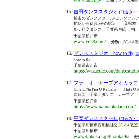
分類：
ダンス用品
吉田ダンススタジオ
[
口込み・
柏市のダンススクール/ヨシダソシ
柏駅から徒歩5分の駅近！千葉県柏
ル，社交ダンス，千葉県 柏市，柏，ソ
千葉県松戸市
www.yds8.com/
分類：
ダンス教
ダンススタジオ how to fly
[
how to fly
千葉県市川市
https://wazacule.com/dancestudio
フラ オ ナープアオカラニ
Hula O Na Pua O Ka Lani
春日部 千葉 ダンス ナープア 
千葉県松戸市
https://www.napuaokalani.com/
平岡ダンススクール
[
口込み・
千葉県船橋市西船橋社交ダンス教室
千葉県船橋市
www9.plala.or.jp/hiraokads/
分