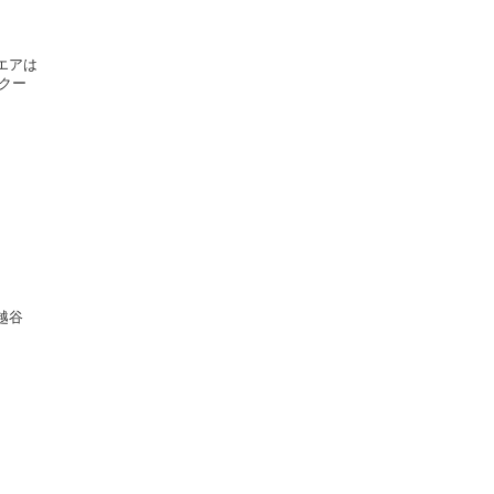
エアは
クー
田 越谷