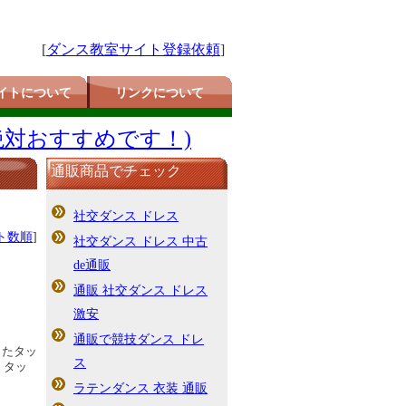
[
ダンス教室サイト登録依頼
]
イトについて
リンクについて
絶対おすすめです！)
通販商品でチェック
社交ダンス ドレス
ト数順
]
社交ダンス ドレス 中古
de通販
通販 社交ダンス ドレス
激安
通販で競技ダンス ドレ
したタッ
ス
、タッ
ラテンダンス 衣装 通販