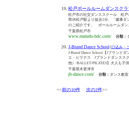
松戸ボールルームダンスクラ
松戸市の社交ダンススクール 松戸
県JR松戸駅より徒歩2分、「健康ダ
のご紹介です。 ボールルームダンスと
千葉県松戸市
www.matudo-bdc.com/
分類：
J-Brand Dance School
[
口込み・
J-Brand Dance School
エ・ピラテス Jブランドダンススクー
他）/BALLET/PILATES】大人も
千葉県木更津市
jb-dance.com/
分類：
ダンス教室
<<
前の10件
次の2件
>>