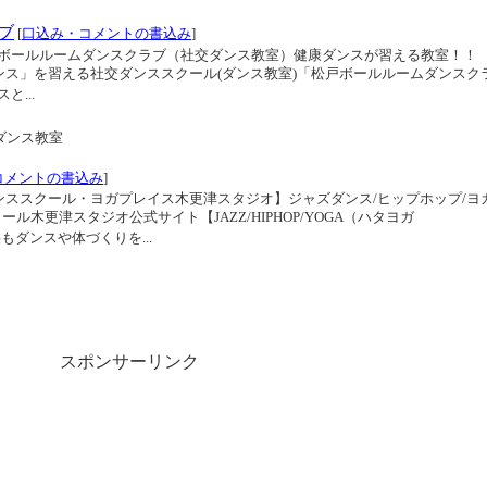
ブ
[
口込み・コメントの書込み
]
ボールルームダンスクラブ（社交ダンス教室）健康ダンスが習える教室！！
ンス」を習える社交ダンススクール(ダンス教室)「松戸ボールルームダンスク
...
ダンス教室
コメントの書込み
]
【Jブランドダンススクール・ヨガプレイス木更津スタジオ】ジャズダンス/ヒップホップ/ヨ
ル木更津スタジオ公式サイト【JAZZ/HIPHOP/YOGA（ハタヨガ
子供もダンスや体づくりを...
スポンサーリンク