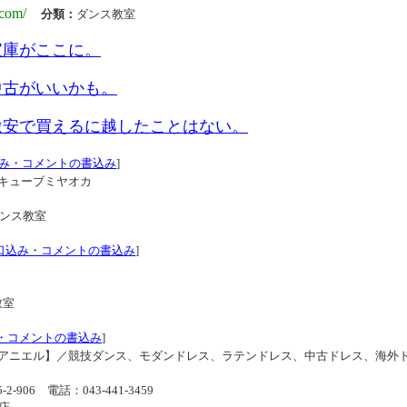
.com/
分類：
ダンス教室
宝庫がここに。
中古がいいかも。
激安で買えるに越したことはない。
み・コメントの書込み
]
キューブミヤオカ
ンス教室
口込み・コメントの書込み
]
教室
・コメントの書込み
]
アニエル】／競技ダンス、モダンドレス、ラテンドレス、中古ドレス、海外
2-906
電話：043-441-3459