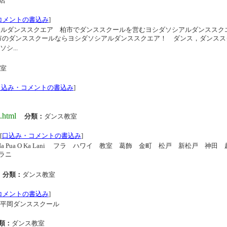
店
コメントの書込み
]
アルダンススクエア 柏市でダンススクールを営むヨシダソシアルダンススク
市のダンススクールならヨシダソシアルダンススクエア！ ダンス，ダンスス
シ...
室
口込み・コメントの書込み
]
.html
分類：
ダンス教室
[
口込み・コメントの書込み
]
 Hula O Na Pua O Ka Lani フラ ハワイ 教室 葛飾 金町 松戸 新松戸 神
ラニ
分類：
ダンス教室
コメントの書込み
]
 平岡ダンススクール
類：
ダンス教室