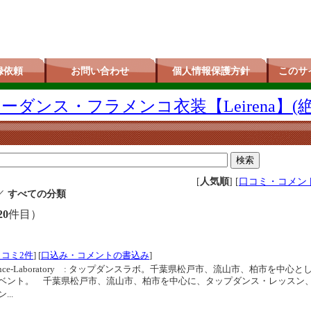
録依頼
お問い合わせ
個人情報保護方針
このサ
ダンス・フラメンコ衣装【Leirena】(
[
人気順
] [
口コミ・コメン
／
すべての分類
20
件目）
口コミ2件
] [
口込み・コメントの書込み
]
nce-Laboratory : タップダンスラボ。千葉県松戸市、流山市、柏市を中心と
ベント。 千葉県松戸市、流山市、柏市を中心に、タップダンス・レッスン
..