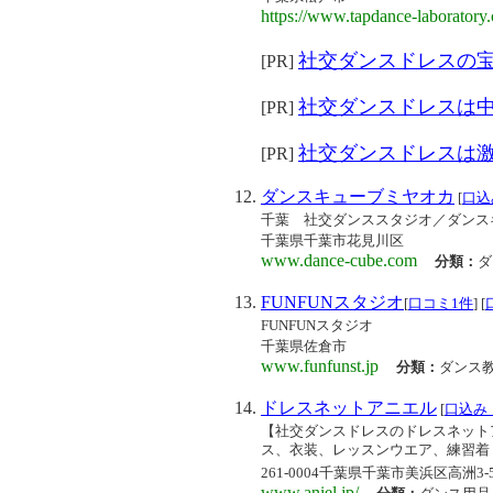
https://www.tapdance-laboratory
社交ダンスドレスの
[PR]
社交ダンスドレスは
[PR]
社交ダンスドレスは
[PR]
ダンスキューブミヤオカ
[
口込
千葉 社交ダンススタジオ／ダンス
千葉県千葉市花見川区
www.dance-cube.com
分類：
ダ
FUNFUNスタジオ
[
口コミ1件
] [
FUNFUNスタジオ
千葉県佐倉市
www.funfunst.jp
分類：
ダンス
ドレスネットアニエル
[
口込み
【社交ダンスドレスのドレスネット
ス、衣装、レッスンウエア、練習着
261-0004千葉県千葉市美浜区高洲3-5-
www.aniel.jp/