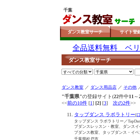
千葉
ダンス教室サーチ
サイト登
全品送料無料 ベリー
ダンス教室サーチ
ダンス教室
／
ダンス用品店
／
その他
"千葉県"
の登録サイト(
22
件中
11
～
<<
前の10件
[
1
]
[2]
[
3
]
次の2件
>>
タップダンス ラボラトリー
[
タップダンス ラボラトリー／TapDa
プダンスレッスン・教室、ダンスイ
プダンス教室、タップダンス・イベン.
千葉県松戸市