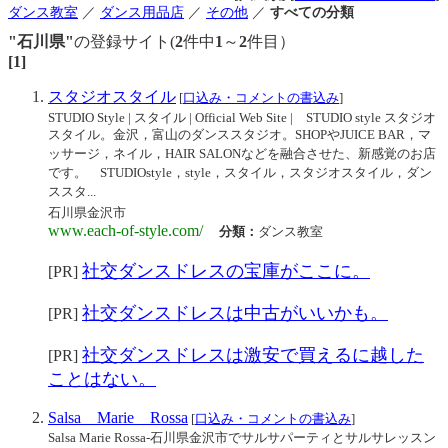
ダンス教室
／
ダンス用品店
／
その他
／
すべての分類
"石川県"
の登録サイト(
2
件中
1
～
2
件目）
[1]
スタジオスタイル
[
口込み・コメントの書込み
]
STUDIO Style | スタイル | Official Web Site | STUDIO style スタジオ
スタイル。金沢，富山のダンススタジオ。SHOPやJUICE BAR，マ
ッサージ，ネイル，HAIR SALONなどを融合させた、新感覚のお店
です。 STUDIOstyle，style，スタイル，スタジオスタイル，ダン
ススタ...
石川県金沢市
www.each-of-style.com/
分類：
ダンス教室
社交ダンスドレスの宝庫がここに。
[PR]
社交ダンスドレスは中古がいいかも。
[PR]
社交ダンスドレスは激安で買えるに越した
[PR]
ことはない。
Salsa Marie Rossa
[
口込み・コメントの書込み
]
Salsa Marie Rossa-石川県金沢市でサルサパーティとサルサレッスン