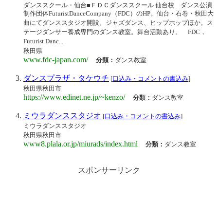
ダンススクール・仙台■ＦＤＣダンススクール 仙台校 ダンス公演
制作団体FuturistDanceCompany（FDC）のHP。仙台・石巻・秋田大
曲にてダンススタジオ開設。ジャズダンス、ヒップホップほか。ス
テージダンサー養成専門のダンス教室。舞台活動あり。 FDC，
Futurist Danc...
秋田県
www.fdc-japan.com/
分類：
ダンス教室
ダンスプラザ・タケウチ
[
口込み・コメントの書込み
]
秋田県秋田市
https://www.edinet.ne.jp/~kenzo/
分類：
ダンス教室
ミウラダンススタジオ
[
口込み・コメントの書込み
]
ミウラダンススタジオ
秋田県秋田市
www8.plala.or.jp/miurads/index.html
分類：
ダンス教室
スポンサーリンク