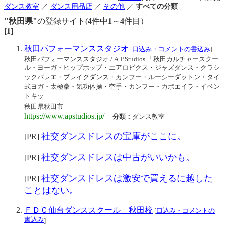
ダンス教室
／
ダンス用品店
／
その他
／
すべての分類
"秋田県"
の登録サイト(
4
件中
1
～
4
件目）
[1]
秋田パフォーマンススタジオ
[
口込み・コメントの書込み
]
秋田パフォーマンススタジオ / A.P.Studios 「秋田カルチャースクー
ル・ヨーガ・ヒップホップ・エアロビクス・ジャズダンス・クラシ
ックバレエ・ブレイクダンス・カンフー・ルーシーダットン・タイ
式ヨガ・太極拳・気功体操・空手・カンフー・カポエイラ・イベン
トキッ...
秋田県秋田市
https://www.apstudios.jp/
分類：
ダンス教室
社交ダンスドレスの宝庫がここに。
[PR]
社交ダンスドレスは中古がいいかも。
[PR]
社交ダンスドレスは激安で買えるに越した
[PR]
ことはない。
ＦＤＣ仙台ダンススクール 秋田校
[
口込み・コメントの
書込み
]