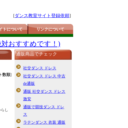
[
ダンス教室サイト登録依頼
]
イトについて
リンクについて
絶対おすすめです！)
通販商品でチェック
社交ダンス ドレス
ト数順
]
社交ダンス ドレス 中古
de通販
通販 社交ダンス ドレス
激安
通販で競技ダンス ドレ
いらし
ス
ラテンダンス 衣装 通販