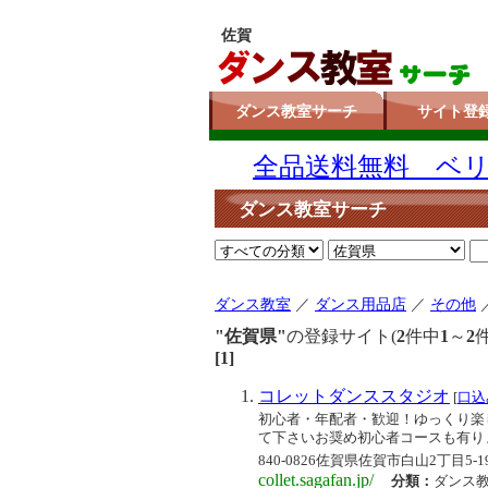
佐賀
ダンス教室サーチ
サイト登
全品送料無料 ベリー
ダンス教室サーチ
ダンス教室
／
ダンス用品店
／
その他
"佐賀県"
の登録サイト(
2
件中
1
～
2
[1]
コレットダンススタジオ
[
口込
初心者・年配者・歓迎！ゆっくり楽
て下さいお奨め初心者コースも有り
840-0826佐賀県佐賀市白山2丁目5-1
collet.sagafan.jp/
分類：
ダンス