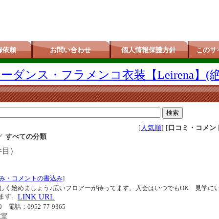
録依頼
お問い合わせ
個人情報保護方針
このサ
ダンス・フラメンコ衣装【Leirena】(
[
人気順
] [
口コミ・コメン
／
すべての分類
件目）
み・コメントの書込み
]
しく始めましょう♪広いフロアーが待ってます。入会はいつでもOK 見学に
ます。
LINK URL
9
電話：0952-77-9365
教室