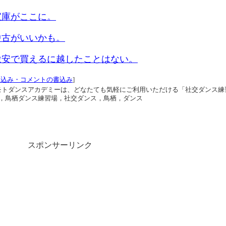
宝庫がここに。
中古がいいかも。
激安で買えるに越したことはない。
口込み・コメントの書込み
]
シモトダンスアカデミーは、どなたても気軽にご利用いただける「社交ダンス練
，鳥栖ダンス練習場，社交ダンス，鳥栖，ダンス
スポンサーリンク