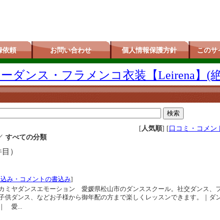
録依頼
お問い合わせ
個人情報保護方針
このサ
ダンス・フラメンコ衣装【Leirena】(
[
人気順
] [
口コミ・コメン
／
すべての分類
件目）
口込み・コメントの書込み
]
カミヤダンスエモーション 愛媛県松山市のダンススクール。社交ダンス、
子供ダンス、などお子様から御年配の方まで楽しくレッスンできます。｜ダ
愛...