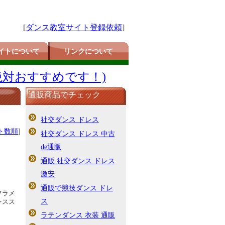
[
ダンス教室サイト登録依頼
]
イトについて
リンクについて
絶対おすすめです！)
通販商品でチェック
社交ダンス ドレス
ト数順
]
社交ダンス ドレス 中古
de通販
通販 社交ダンス ドレス
激安
通販で競技ダンス ドレ
フラメ
ス
ンスス
ラテンダンス 衣装 通販