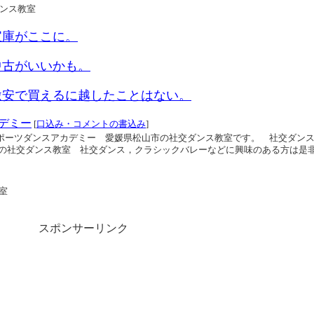
ンス教室
宝庫がここに。
中古がいいかも。
激安で買えるに越したことはない。
デミー
[
口込み・コメントの書込み
]
スポーツダンスアカデミー 愛媛県松山市の社交ダンス教室です。 社交ダン
の社交ダンス教室 社交ダンス，クラシックバレーなどに興味のある方は是
室
スポンサーリンク