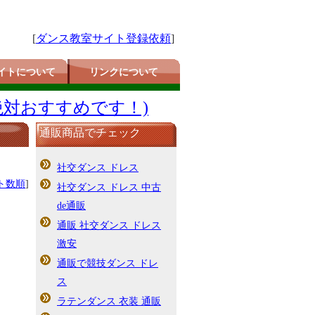
[
ダンス教室サイト登録依頼
]
イトについて
リンクについて
絶対おすすめです！)
通販商品でチェック
社交ダンス ドレス
ト数順
]
社交ダンス ドレス 中古
de通販
通販 社交ダンス ドレス
激安
通販で競技ダンス ドレ
ス
ラテンダンス 衣装 通販