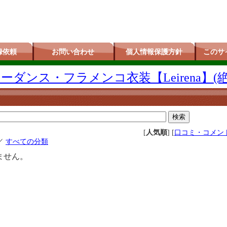
録依頼
お問い合わせ
個人情報保護方針
このサ
ダンス・フラメンコ衣装【Leirena】(
[
人気順
] [
口コミ・コメン
／
すべての分類
ません。