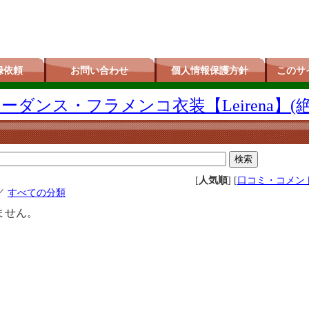
録依頼
お問い合わせ
個人情報保護方針
このサ
ダンス・フラメンコ衣装【Leirena】(
[
人気順
] [
口コミ・コメン
／
すべての分類
ません。