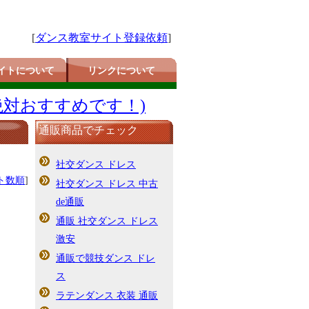
[
ダンス教室サイト登録依頼
]
イトについて
リンクについて
絶対おすすめです！)
通販商品でチェック
社交ダンス ドレス
ト数順
]
社交ダンス ドレス 中古
de通販
通販 社交ダンス ドレス
激安
通販で競技ダンス ドレ
ス
ラテンダンス 衣装 通販