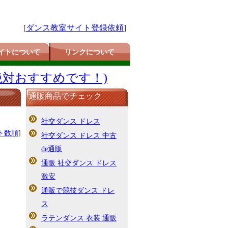
[
ダンス教室サイト登録依頼
]
イトについて
リンクについて
絶対おすすめです！)
通販商品でチェック
社交ダンス ドレス
ト数順
]
社交ダンス ドレス 中古
de通販
通販 社交ダンス ドレス
激安
通販で競技ダンス ドレ
ス
ラテンダンス 衣装 通販