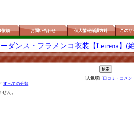
録依頼
お問い合わせ
個人情報保護方針
このサ
ダンス・フラメンコ衣装【Leirena】(
[
人気順
] [
口コミ・コメン
／
すべての分類
ません。