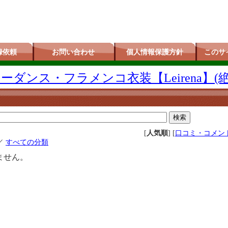
録依頼
お問い合わせ
個人情報保護方針
このサ
ダンス・フラメンコ衣装【Leirena】(
[
人気順
] [
口コミ・コメン
／
すべての分類
ません。