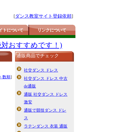
[
ダンス教室サイト登録依頼
]
イトについて
リンクについて
絶対おすすめです！)
通販商品でチェック
社交ダンス ドレス
ト数順
]
社交ダンス ドレス 中古
de通販
通販 社交ダンス ドレス
激安
通販で競技ダンス ドレ
ス
ラテンダンス 衣装 通販