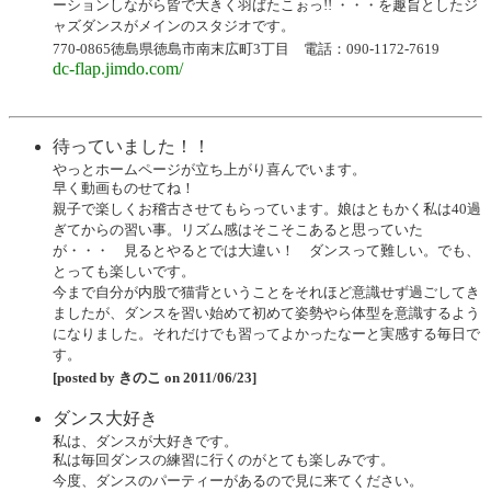
ーションしながら皆で大きく羽ばたこぉっ!! ・・・を趣旨としたジ
ャズダンスがメインのスタジオです。
770-0865徳島県徳島市南末広町3丁目
電話：090-1172-7619
dc-flap.jimdo.com/
待っていました！！
やっとホームページが立ち上がり喜んでいます。
早く動画ものせてね！
親子で楽しくお稽古させてもらっています。娘はともかく私は40過
ぎてからの習い事。リズム感はそこそこあると思っていた
が・・・ 見るとやるとでは大違い！ ダンスって難しい。でも、
とっても楽しいです。
今まで自分が内股で猫背ということをそれほど意識せず過ごしてき
ましたが、ダンスを習い始めて初めて姿勢やら体型を意識するよう
になりました。それだけでも習ってよかったなーと実感する毎日で
す。
[posted by きのこ on 2011/06/23]
ダンス大好き
私は、ダンスが大好きです。
私は毎回ダンスの練習に行くのがとても楽しみです。
今度、ダンスのパーティーがあるので見に来てください。